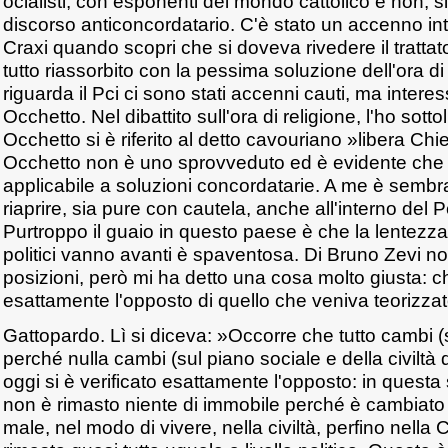
ocialisti, con esponenti del mondo cattolico e non, si 
discorso anticoncordatario. C'è stato un accenno in
Craxi quando scopri che si doveva rivedere il trattat
tutto riassorbito con la pessima soluzione dell'ora di
riguarda il Pci ci sono stati accenni cauti, ma interes
Occhetto. Nel dibattito sull'ora di religione, l'ho sott
Occhetto si è riferito al detto cavouriano »libera Chie
Occhetto non è uno sprovveduto ed è evidente che
applicabile a soluzioni concordatarie. A me è sembr
riaprire, sia pure con cautela, anche all'interno del 
Purtroppo il guaio in questo paese è che la lentezza
politici vanno avanti è spaventosa. Di Bruno Zevi n
posizioni, però mi ha detto una cosa molto giusta: ch
esattamente l'opposto di quello che veniva teorizzat
Gattopardo. Lì si diceva: »Occorre che tutto cambi (s
perché nulla cambi (sul piano sociale e della civiltà
oggi si è verificato esattamente l'opposto: in questa
non è rimasto niente di immobile perché è cambiato t
male, nel modo di vivere, nella civiltà, perfino nella