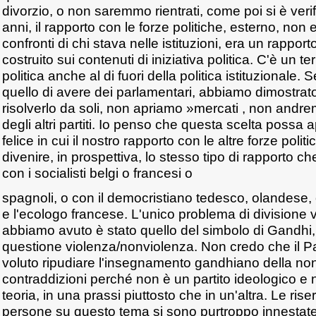
divorzio, o non saremmo rientrati, come poi si è verif
anni, il rapporto con le forze politiche, esterno, non e
confronti di chi stava nelle istituzioni, era un rapport
costruito sui contenuti di iniziativa politica. C'è un ter
politica anche al di fuori della politica istituzionale.
quello di avere dei parlamentari, abbiamo dimostra
risolverlo da soli, non apriamo »mercati , non andre
degli altri partiti. Io penso che questa scelta possa 
felice in cui il nostro rapporto con le altre forze polit
divenire, in prospettiva, lo stesso tipo di rapporto c
con i socialisti belgi o francesi o
spagnoli, o con il democristiano tedesco, olandese,
e l'ecologo francese. L'unico problema di divisione ve
abbiamo avuto è stato quello del simbolo di Gandhi, 
questione violenza/nonviolenza. Non credo che il Pa
voluto ripudiare l'insegnamento gandhiano della non
contraddizioni perché non è un partito ideologico e 
teoria, in una prassi piuttosto che in un'altra. Le ris
persone su questo tema si sono purtroppo innestat