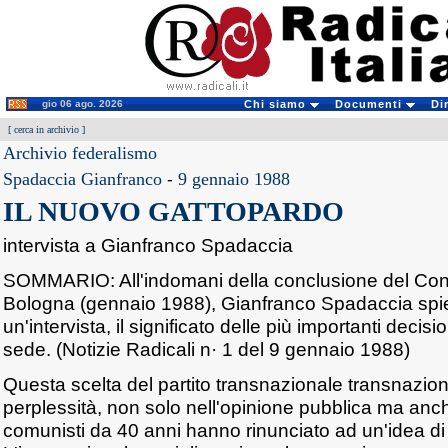
gio 06 ago. 2026
Chi siamo
Documenti
Di
[
cerca in archivio
]
Archivio federalismo
Spadaccia Gianfranco
-
9 gennaio 1988
IL NUOVO GATTOPARDO
intervista a Gianfranco Spadaccia
SOMMARIO: All'indomani della conclusione del Cong
Bologna (gennaio 1988), Gianfranco Spadaccia spie
un'intervista, il significato delle più importanti decis
sede. (Notizie Radicali n· 1 del 9 gennaio 1988)
Questa scelta del partito transnazionale transnazio
perplessità, non solo nell'opinione pubblica ma anc
comunisti da 40 anni hanno rinunciato ad un'idea di 