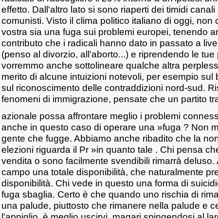
effetto. Dall'altro lato si sono riaperti dei timidi can
comunisti. Visto il clima politico italiano di oggi, non c
vostra sia una fuga sui problemi europei, tenendo a
contributo che i radicali hanno dato in passato a liv
(penso al divorzio, all'aborto...) e riprendendo le tu
vorremmo anche sottolineare qualche altra perplessità.
merito di alcune intuizioni notevoli, per esempio sul
sul riconoscimento delle contraddizioni nord-sud. Ris
fenomeni di immigrazione, pensate che un partito t
azionale possa affrontare meglio i problemi conness
anche in questo caso di operare una »fuga ? Non 
gente che fugge. Abbiamo anche ribadito che la non
elezioni riguarda il Pr »in quanto tale . Chi pensa che
vendita o sono facilmente svendibili rimarrà deluso
campo una totale disponibilità, che naturalmente 
disponibilità. Chi vede in questo una forma di suicidi
fuga sbaglia. Certo è che quando uno rischia di rim
una palude, piuttosto che rimanere nella palude e cer
l'appiglio, è meglio uscirvi, magari spingendosi al la