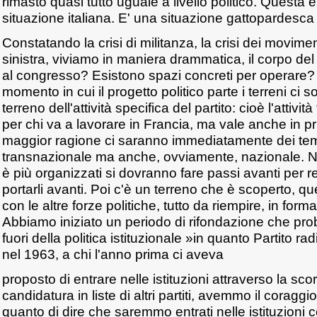
rimasto quasi tutto uguale a livello politico. Questa 
situazione italiana. E' una situazione gattopardesca
Constatando la crisi di militanza, la crisi dei movimen
sinistra, viviamo in maniera drammatica, il corpo del
al congresso? Esistono spazi concreti per operare?
momento in cui il progetto politico parte i terreni ci so
terreno dell'attività specifica del partito: cioè l'attivi
per chi va a lavorare in Francia, ma vale anche in 
maggior ragione ci saranno immediatamente dei tem
transnazionale ma anche, ovviamente, nazionale. Na
è più organizzati si dovranno fare passi avanti per rea
portarli avanti. Poi c'è un terreno che è scoperto, q
con le altre forze politiche, tutto da riempire, in for
Abbiamo iniziato un periodo di rifondazione che pro
fuori della politica istituzionale »in quanto Partito ra
nel 1963, a chi l'anno prima ci aveva
proposto di entrare nelle istituzioni attraverso la scor
candidatura in liste di altri partiti, avemmo il coraggio
quanto di dire che saremmo entrati nelle istituzioni con i