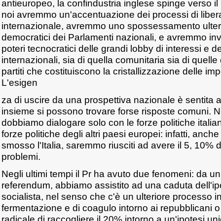
antieuropeo, la confindustria inglese spinge verso i
noi avremmo un'accentuazione dei processi di liber
internazionale, avremmo uno spossessamento ulterio
democratici dei Parlamenti nazionali, e avremmo inv
poteri tecnocratici delle grandi lobby di interessi e d
internazionali, sia di quella comunitaria sia di quelle 
partiti che costituiscono la cristallizzazione delle im
L'esigen
za di uscire da una prospettiva nazionale è sentita 
insieme si possono trovare forse risposte comuni.
dobbiamo dialogare solo con le forze politiche itali
forze politiche degli altri paesi europei: infatti, an
smosso l'Italia, saremmo riusciti ad avere il 5, 10% d
problemi.
Negli ultimi tempi il Pr ha avuto due fenomeni: da un 
referendum, abbiamo assistito ad una caduta dell'ipot
socialista, nel senso che c'è un ulteriore processo i
fermentazione e di coagulo intorno ai repubblicani o ai
radicale di raccogliere il 20% intorno a un'ipotesi u