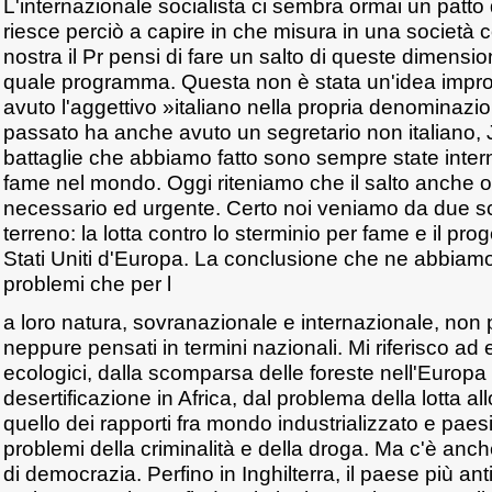
L'internazionale socialista ci sembra ormai un patto 
riesce perciò a capire in che misura in una società
nostra il Pr pensi di fare un salto di queste dimensio
quale programma. Questa non è stata un'idea improv
avuto l'aggettivo »italiano nella propria denominazi
passato ha anche avuto un segretario non italiano,
battaglie che abbiamo fatto sono sempre state inter
fame nel mondo. Oggi riteniamo che il salto anche o
necessario ed urgente. Certo noi veniamo da due sc
terreno: la lotta contro lo sterminio per fame e il proge
Stati Uniti d'Europa. La conclusione che ne abbiamo
problemi che per l
a loro natura, sovranazionale e internazionale, no
neppure pensati in termini nazionali. Mi riferisco ad
ecologici, dalla scomparsa delle foreste nell'Europa 
desertificazione in Africa, dal problema della lotta a
quello dei rapporti fra mondo industrializzato e paes
problemi della criminalità e della droga. Ma c'è anch
di democrazia. Perfino in Inghilterra, il paese più ant