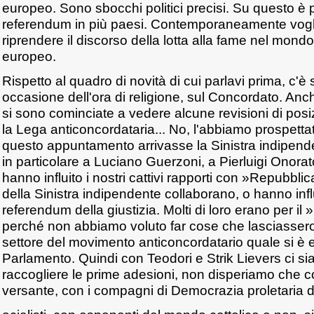
europeo. Sono sbocchi politici precisi. Su questo è p
referendum in più paesi. Contemporaneamente vog
riprendere il discorso della lotta alla fame nel mon
europeo.
Rispetto al quadro di novità di cui parlavi prima, c'è st
occasione dell'ora di religione, sul Concordato. An
si sono cominciate a vedere alcune revisioni di posi
la Lega anticoncordataria... No, l'abbiamo prospett
questo appuntamento arrivasse la Sinistra indipende
in particolare a Luciano Guerzoni, a Pierluigi Onora
hanno influito i nostri cattivi rapporti con »Repubblic
della Sinistra indipendente collaborano, o hanno influi
referendum della giustizia. Molti di loro erano per il
perché non abbiamo voluto far cose che lasciasser
settore del movimento anticoncordatario quale si è 
Parlamento. Quindi con Teodori e Strik Lievers ci sia
raccogliere le prime adesioni, non disperiamo che con
versante, con i compagni di Democrazia proletaria dal