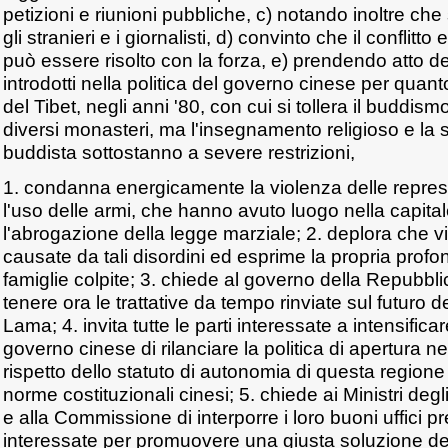
petizioni e riunioni pubbliche, c) notando inoltre che 
gli stranieri e i giornalisti, d) convinto che il conflitt
può essere risolto con la forza, e) prendendo atto 
introdotti nella politica del governo cinese per quant
del Tibet, negli anni '80, con cui si tollera il buddis
diversi monasteri, ma l'insegnamento religioso e la st
buddista sottostanno a severe restrizioni,
1. condanna energicamente la violenza delle repress
l'uso delle armi, che hanno avuto luogo nella capital
l'abrogazione della legge marziale; 2. deplora che vi
causate da tali disordini ed esprime la propria profon
famiglie colpite; 3. chiede al governo della Repubbl
tenere ora le trattative da tempo rinviate sul futuro de
Lama; 4. invita tutte le parti interessate a intensifica
governo cinese di rilanciare la politica di apertura nei
rispetto dello statuto di autonomia di questa regione 
norme costituzionali cinesi; 5. chiede ai Ministri degli
e alla Commissione di interporre i loro buoni uffici pr
interessate per promuovere una giusta soluzione dei