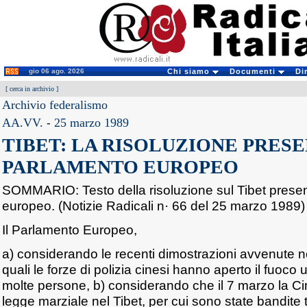
gio 06 ago. 2026
Chi siamo
Documenti
Di
[
cerca in archivio
]
Archivio federalismo
AA.VV.
-
25 marzo 1989
TIBET: LA RISOLUZIONE PRESE
PARLAMENTO EUROPEO
SOMMARIO: Testo della risoluzione sul Tibet prese
europeo. (Notizie Radicali n· 66 del 25 marzo 1989)
Il Parlamento Europeo,
a) considerando le recenti dimostrazioni avvenute ne
quali le forze di polizia cinesi hanno aperto il fuoc
molte persone, b) considerando che il 7 marzo la Ci
legge marziale nel Tibet, per cui sono state bandite t