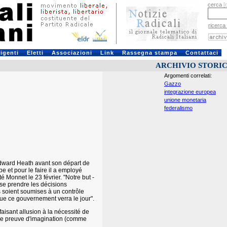
cerca
[
ricerca
rigenti
Eletti
Associazioni
Link
Rassegna stampa
Contattaci
ARCHIVIO STORI
Argomenti correlati:
Gazzo
integrazione europea
unione monetaria
federalismo
Edward Heath avant son départ de
pe et pour le faire il a employé
 Monnet le 23 février. "Notre but -
se prendre les décisions
s soient soumises à un contrôle
ue ce gouvernement verra le jour".
 faisant allusion à la nécessité de
aire preuve d'imagination (comme