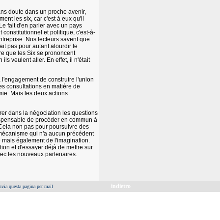
 sans doute dans un proche avenir,
nt les six, car c'est à eux qu'il
Le fait d'en parler avec un pays
onstitutionnel et politique, c'est-à-
 entreprise. Nos lecteurs savent que
ait pas pour autant alourdir le
ire que les Six se prononcent
s veulent aller. En effet, il n'était
à l'engagement de construire l'union
es consultations en matière de
ie. Mais les deux actions
érer dans la négociation les questions
indispensable de procéder en commun à
 Cela non pas pour poursuivre des
un mécanisme qui n'a aucun précédent
 mais également de l'imagination.
tation et d'essayer déjà de mettre sur
vec les nouveaux partenaires.
indietro
nvia questa pagina per mail