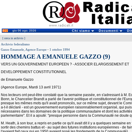
gio 06 ago. 2026
Chi siamo
Documenti
Di
[
cerca in archivio
]
Archivio federalismo
Gazzo Emanuele, Agence Europe
-
1 ottobre 1994
HOMMAGE A EMANUELE GAZZO (9)
VERS UN GOUVERNEMENT EUROPEEN ? - ASSOCIER ELARGISSEMENT ET
DEVELOPPEMENT CONSTITUTIONNEL
de Emanuele Gazzo
(Agence Europe, Mardi 13 avril 1971)
Nos lecteurs ont peut-être constaté que la semaine passée, en s'adressant à M. 
Bonn, le Chancelier Brandt a parlé de l'avenir politique et constitutionnel de l'Euro
presque les mêmes mots qu'il avait prononcés, sur ce même sujet, devant le Comité
a-t-il déclaré - est un gouvernement européen raisonnablement organisé, qui puis
nécessaires dans les domaines de la politique communautaire et dont les activité
parlementaire". Et il a ajouté: "presque personne dans la Communauté ne doute q
M. Heath, à son tour, a repris en partie ce qu'il avait dit il y a quelques semaine en
sortir des chemins battus et - au sujet des futures institutions européennes - de f
l'avaient fait ceux qui en 1950 avaient posé les fondements de la Communauté).