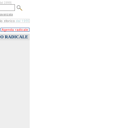
dal 1999]
 avanzata
Agenda radicale
CO RADICALE