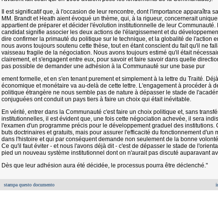
Il est significatif que, à l'occasion de leur rencontre, dont l'importance apparaîtra
MM. Brandt et Heath aient évoqué un thème, qui, à la rigueur, concernerait uniqueme
appartient de préparer et décider l'évolution institutionnelle de leur Communauté. 
candidat signifie associer les deux actions de l'élargissement et du développement c
dire confirmer la primauté du politique sur le technique, et la globalité de l'action
nous avons toujours soutenu cette thèse, tout en étant conscient du fait qu'il ne fall
vaisseau fragile de la négociation. Nous avons toujours estimé qu'il était nécessa
clairement, et s'engagent entre eux, pour savoir et faire savoir dans quelle direction il
pas possible de demander une adhésion à la Communauté sur une base pur
ement formelle, et en s'en tenant purement et simplement à la lettre du Traité. Déj
économique et monétaire va au-delà de cette lettre. L'engagement à procéder à d
politique étrangère ne nous semble pas de nature à dépasser le stade de l'académ
conjuguées ont conduit un pays tiers à faire un choix qui était inévitable.
En vérité, entrer dans la Communauté c'est faire un choix politique et, sans transf
institutionnelles, il est évident que, une fois cette négociation achevée, il sera 
l'examen d'un programme précis pour le développement graduel des institutions.
buts doctrinaires et gratuits, mais pour assurer l'efficacité du fonctionnement d'
dans l'histoire et qui par conséquent demande non seulement de la bonne volonté
Ce qu'il faut éviter - et nous l'avons déjà dit - c'est de dépasser le stade de l'orien
pied un nouveau système institutionnel dont on n'aurait pas discuté auparavant a
Dès que leur adhésion aura été décidée, le processus pourra être déclenché."
stampa questo documento
i