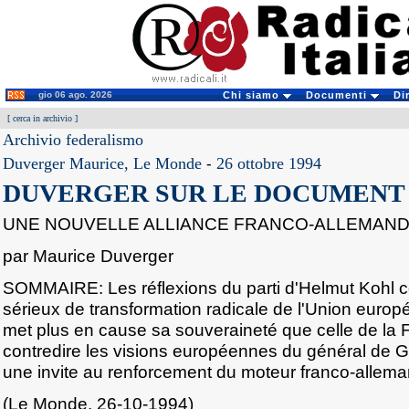
gio 06 ago. 2026
Chi siamo
Documenti
Di
[
cerca in archivio
]
Archivio federalismo
Duverger Maurice, Le Monde
-
26 ottobre 1994
DUVERGER SUR LE DOCUMENT
UNE NOUVELLE ALLIANCE FRANCO-ALLEMAN
par Maurice Duverger
SOMMAIRE: Les réflexions du parti d'Helmut Kohl co
sérieux de transformation radicale de l'Union euro
met plus en cause sa souveraineté que celle de la 
contredire les visions européennes du général de G
une invite au renforcement du moteur franco-allema
(Le Monde, 26-10-1994)