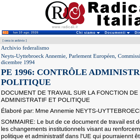
lun 10 ago. 2026
Chi siamo
Documenti
Di
[
cerca in archivio
]
Archivio federalismo
Neyts-Uyttebroeck Annemie, Parlement Européen, Commissio
dicembre 1994
PE 1996: CONTRÔLE ADMINISTR
POLITIQUE
DOCUMENT DE TRAVAIL SUR LA FONCTION D
ADMINISTRATIF ET POLITIQUE
Élaboré par: Mme Annemie NEYTS-UYTTEBROE
SOMMAIRE: Le but de ce document de travail est d
les changements institutionnels visant au renforcem
politique et administratif dans l'UE qui pourraiennt êtr