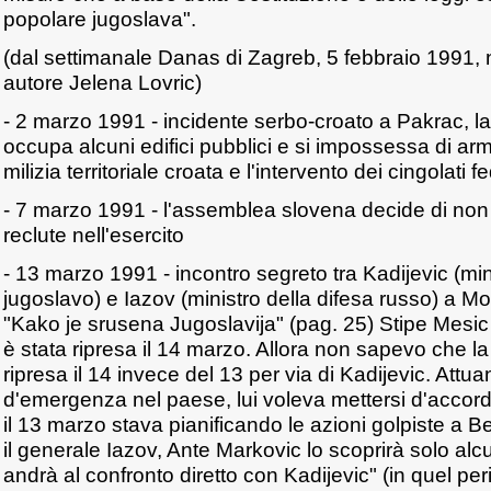
popolare jugoslava".
(dal settimanale Danas di Zagreb, 5 febbraio 1991,
autore Jelena Lovric)
- 2 marzo 1991 - incidente serbo-croato a Pakrac, 
occupa alcuni edifici pubblici e si impossessa di arm
milizia territoriale croata e l'intervento dei cingolati fe
- 7 marzo 1991 - l'assemblea slovena decide di non i
reclute nell'esercito
- 13 marzo 1991 - incontro segreto tra Kadijevic (min
jugoslavo) e Iazov (ministro della difesa russo) a Mo
"Kako je srusena Jugoslavija" (pag. 25) Stipe Mesic d
è stata ripresa il 14 marzo. Allora non sapevo che l
ripresa il 14 invece del 13 per via di Kadijevic. Attua
d'emergenza nel paese, lui voleva mettersi d'accordo
il 13 marzo stava pianificando le azioni golpiste a
il generale Iazov, Ante Markovic lo scoprirà solo a
andrà al confronto diretto con Kadijevic" (in quel per