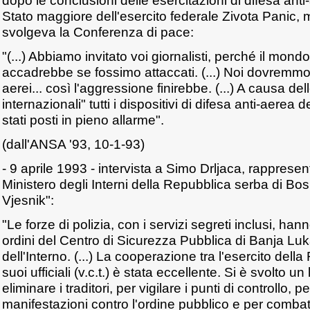
dopo le conclusioni delle esercitazioni di difesa anti
Stato maggiore dell'esercito federale Zivota Panic, 
svolgeva la Conferenza di pace:
"(...) Abbiamo invitato voi giornalisti, perché il mon
accadrebbe se fossimo attaccati. (...) Noi dovremmo 
aerei... così l'aggressione finirebbe. (...) A causa del
internazionali" tutti i dispositivi di difesa anti-aere
stati posti in pieno allarme".
(dall'ANSA '93, 10-1-93)
- 9 aprile 1993 - intervista a Simo Drljaca, rappresen
Ministero degli Interni della Repubblica serba di Bo
Vjesnik":
"Le forze di polizia, con i servizi segreti inclusi, hann
ordini del Centro di Sicurezza Pubblica di Banja Luka
dell'Interno. (...) La cooperazione tra l'esercito dell
suoi ufficiali (v.c.t.) è stata eccellente. Si è svolto 
eliminare i traditori, per vigilare i punti di controllo, 
manifestazioni contro l'ordine pubblico e per combatte