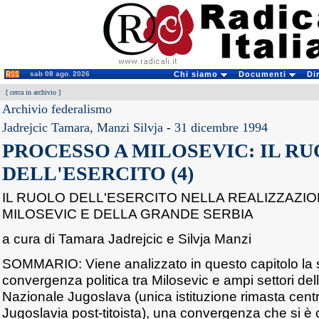
sab 08 ago. 2026
Chi siamo
Documenti
Di
[
cerca in archivio
]
Archivio federalismo
Jadrejcic Tamara, Manzi Silvja
-
31 dicembre 1994
PROCESSO A MILOSEVIC: IL R
DELL'ESERCITO (4)
IL RUOLO DELL'ESERCITO NELLA REALIZZAZIO
MILOSEVIC E DELLA GRANDE SERBIA
a cura di Tamara Jadrejcic e Silvja Manzi
SOMMARIO: Viene analizzato in questo capitolo la 
convergenza politica tra Milosevic e ampi settori del
Nazionale Jugoslava (unica istituzione rimasta centr
Jugoslavia post-titoista), una convergenza che si è 