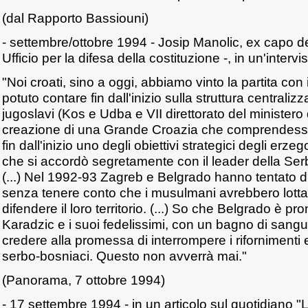
(dal Rapporto Bassiouni)
- settembre/ottobre 1994 - Josip Manolic, ex capo de
Ufficio per la difesa della costituzione -, in un'inter
"Noi croati, sino a oggi, abbiamo vinto la partita con
potuto contare fin dall'inizio sulla struttura centraliz
jugoslavi (Kos e Udba e VII direttorato del ministero 
creazione di una Grande Croazia che comprendesse
fin dall'inizio uno degli obiettivi strategici degli erz
che si accordò segretamente con il leader della Ser
(...) Nel 1992-93 Zagreb e Belgrado hanno tentato di
senza tenere conto che i musulmani avrebbero lottat
difendere il loro territorio. (...) So che Belgrado è pro
Karadzic e i suoi fedelissimi, con un bagno di san
credere alla promessa di interrompere i rifornimenti e
serbo-bosniaci. Questo non avverrà mai."
(Panorama, 7 ottobre 1994)
- 17 settembre 1994 - in un articolo sul quotidiano 