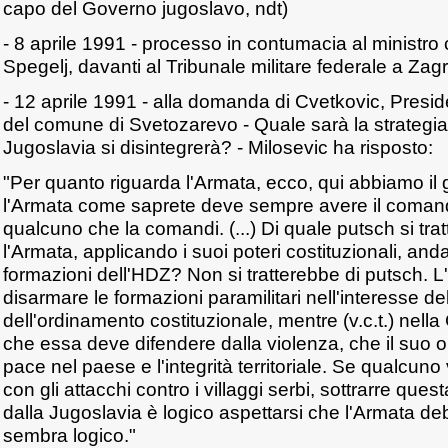
capo del Governo jugoslavo, ndt)
- 8 aprile 1991 - processo in contumacia al ministro 
Spegelj, davanti al Tribunale militare federale a Zag
- 12 aprile 1991 - alla domanda di Cvetkovic, Presi
del comune di Svetozarevo - Quale sarà la strategia 
Jugoslavia si disintegrerà? - Milosevic ha risposto:
"Per quanto riguarda l'Armata, ecco, qui abbiamo il 
l'Armata come saprete deve sempre avere il coman
qualcuno che la comandi. (...) Di quale putsch si tr
l'Armata, applicando i suoi poteri costituzionali, an
formazioni dell'HDZ? Non si tratterebbe di putsch. 
disarmare le formazioni paramilitari nell'interesse de
dell'ordinamento costituzionale, mentre (v.c.t.) nella 
che essa deve difendere dalla violenza, che il suo ob
pace nel paese e l'integrità territoriale. Se qualcuno
con gli attacchi contro i villaggi serbi, sottrarre ques
dalla Jugoslavia è logico aspettarsi che l'Armata de
sembra logico."