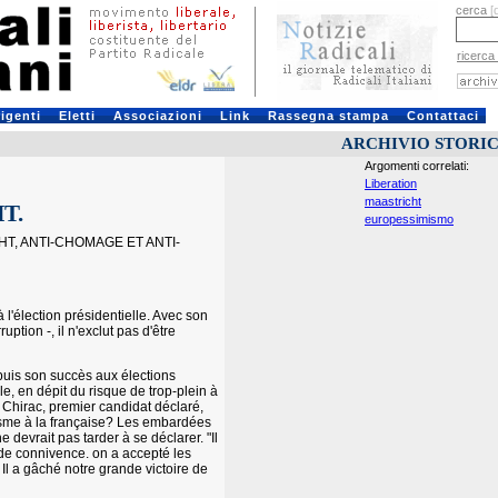
cerca
[
ricerca
rigenti
Eletti
Associazioni
Link
Rassegna stampa
Contattaci
ARCHIVIO STORI
Argomenti correlati:
Liberation
maastricht
T.
europessimismo
T, ANTI-CHOMAGE ET ANTI-
 l'élection présidentielle. Avec son
ption -, il n'exclut pas d'être
puis son succès aux élections
le, en dépit du risque de trop-plein à
s Chirac, premier candidat déclaré,
llisme à la française? Les embardées
devrait pas tarder à se déclarer. "Il
e de connivence. on a accepté les
Il a gâché notre grande victoire de