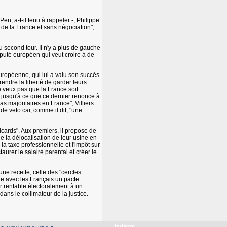
Pen, a-t-il tenu à rappeler -, Philippe
ur de la France et sans négociation",
au second tour. Il n'y a plus de gauche
député européen qui veut croire à de
opéenne, qui lui a valu son succès.
 rendre la liberté de garder leurs
 ne veux pas que la France soit
te jusqu'à ce que ce dernier renonce à
s majoritaires en France", Villiers
de veto car, comme il dit, "une
icards". Aux premiers, il propose de
de la délocalisation de leur usine en
a taxe professionnelle et l'impôt sur
aurer le salaire parental et créer le
une recette, celle des "cercles
lure avec les Français un pacte
rer rentable électoralement à un
dans le collimateur de la justice.
indietro
nvia questa pagina per mail