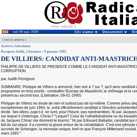
sab 08 ago. 2026
Chi siamo
Documenti
Di
[
cerca in archivio
]
Archivio federalismo
Perrignon Judith, Liberation
-
9 gennaio 1995
DE VILLIERS: CANDIDAT ANTI-MAASTRICH
PHILIPPE DE VILLIERS SE PRESENTE COMME LE CANDIDAT ANTI-MAASTRICH
CORRUPTION.
par Judith Perrignon
SOMMAIRE: Philippe de Villiers a annoncé, hier soir à 7 sur 7, qu'il sera candidat à
programme en trois points - combattre l'Europe de Maastricht, le chômage et la corru
présent au second tour. (Libération, 09-01-1995)
Philippe de Villiers ne doute de rien et surtout pas de lui-même. Comme prévu de
européennes de juin 1994, le ,voilà officiellement candidat à l'élection présidentiel
droite. Ses idées, juge-t-il, ne sont, pour l'heure, pas représentées. Ni par Jacque
sur lequel il s'interroge. Chirac? "Lequel? Celui de l'ultralibéralisme ou du travai
de Jacques Chirac me donnent le tournis." Ni par Edouard Balladur, candidat qui ne 
fait du sur-place. Il a commis la grave erreur de la cohabitation. C'est une périod
accords de Schengen, la monnaie unique, bref ce que François Mitterrand voulait. 
mars 1993."