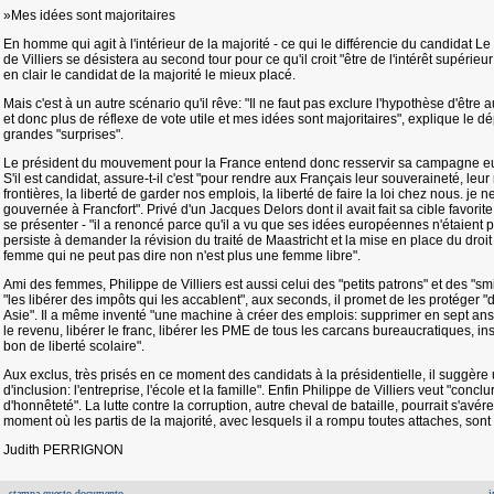
»Mes idées sont majoritaires
En homme qui agit à l'intérieur de la majorité - ce qui le différencie du candidat Le 
de Villiers se désistera au second tour pour ce qu'il croit "être de l'intérêt supérie
en clair le candidat de la majorité le mieux placé.
Mais c'est à un autre scénario qu'il rêve: "Il ne faut pas exclure l'hypothèse d'être 
et donc plus de réflexe de vote utile et mes idées sont majoritaires", explique le 
grandes "surprises".
Le président du mouvement pour la France entend donc resservir sa campagne eur
S'il est candidat, assure-t-il c'est "pour rendre aux Français leur souveraineté, leur
frontières, la liberté de garder nos emplois, la liberté de faire la loi chez nous. je
gouvernée à Francfort". Privé d'un Jacques Delors dont il avait fait sa cible favori
se présenter - "il a renoncé parce qu'il a vu que ses idées européennes n'étaient pa
persiste à demander la révision du traité de Maastricht et la mise en place du droit 
femme qui ne peut pas dire non n'est plus une femme libre".
Ami des femmes, Philippe de Villiers est aussi celui des "petits patrons" et des "sm
"les libérer des impôts qui les accablent", aux seconds, il promet de les protéger "
Asie". Il a même inventé "une machine à créer des emplois: supprimer en sept ans l
le revenu, libérer le franc, libérer les PME de tous les carcans bureaucratiques, inst
bon de liberté scolaire".
Aux exclus, très prisés en ce moment des candidats à la présidentielle, il suggère 
d'inclusion: l'entreprise, l'école et la famille". Enfin Philippe de Villiers veut "conc
d'honnêteté". La lutte contre la corruption, autre cheval de bataille, pourrait s'avé
moment où les partis de la majorité, avec lesquels il a rompu toutes attaches, sont 
Judith PERRIGNON
stampa questo documento
i