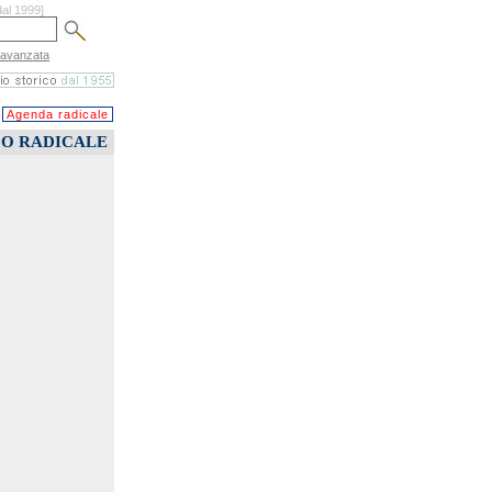
dal 1999]
 avanzata
Agenda radicale
CO RADICALE