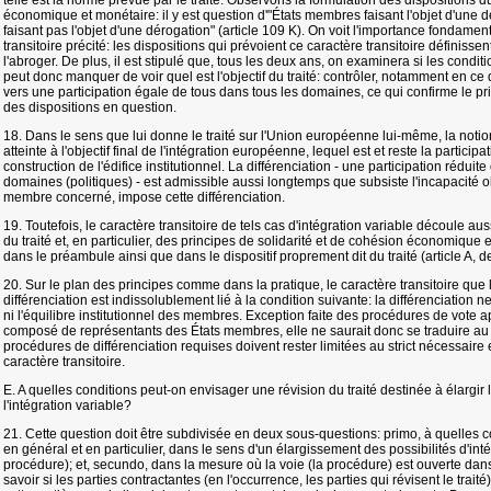
telle est la norme prévue par le traité. Observons la formulation des dispositions du 
économique et monétaire: il y est question d'"États membres faisant l'objet d'une 
faisant pas l'objet d'une dérogation" (article 109 K). On voit l'importance fondame
transitoire précité: les dispositions qui prévoient ce caractère transitoire définis
l'abroger. De plus, il est stipulé que, tous les deux ans, on examinera si les condi
peut donc manquer de voir quel est l'objectif du traité: contrôler, notamment en ce 
vers une participation égale de tous dans tous les domaines, ce qui confirme le prin
des dispositions en question.
18. Dans le sens que lui donne le traité sur l'Union européenne lui-même, la notion
atteinte à l'objectif final de l'intégration européenne, lequel est et reste la participa
construction de l'édifice institutionnel. La différenciation - une participation réduit
domaines (politiques) - est admissible aussi longtemps que subsiste l'incapacité obj
membre concerné, impose cette différenciation.
19. Toutefois, le caractère transitoire de tels cas d'intégration variable découle a
du traité et, en particulier, des principes de solidarité et de cohésion économique e
dans le préambule ainsi que dans le dispositif proprement dit du traité (article A, de
20. Sur le plan des principes comme dans la pratique, le caractère transitoire que l
différenciation est indissolublement lié à la condition suivante: la différenciation ne 
ni l'équilibre institutionnel des membres. Exception faite des procédures de vote 
composé de représentants des États membres, elle ne saurait donc se traduire au n
procédures de différenciation requises doivent rester limitées au strict nécessaire 
caractère transitoire.
E. A quelles conditions peut-on envisager une révision du traité destinée à élargir
l'intégration variable?
21. Cette question doit être subdivisée en deux sous-questions: primo, à quelles cond
en général et en particulier, dans le sens d'un élargissement des possibilités d'int
procédure); et, secundo, dans la mesure où la voie (la procédure) est ouverte dans le
savoir si les parties contractantes (en l'occurrence, les parties qui révisent le traité