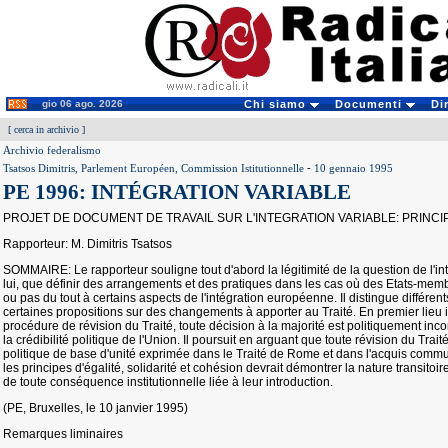
gio 06 ago. 2026
Chi siamo
Documenti
Di
[
cerca in archivio
]
Archivio federalismo
Tsatsos Dimitris, Parlement Européen, Commission Istitutionnelle
-
10 gennaio 1995
PE 1996: INTÉGRATION VARIABLE
PROJET DE DOCUMENT DE TRAVAIL SUR L'INTEGRATION VARIABLE: PRINCI
Rapporteur: M. Dimitris Tsatsos
SOMMAIRE: Le rapporteur souligne tout d'abord la légitimité de la question de l'inté
lui, que définir des arrangements et des pratiques dans les cas où des Etats-mem
ou pas du tout à certains aspects de l'intégration européenne. Il distingue différents
certaines propositions sur des changements à apporter au Traité. En premier lieu 
procédure de révision du Traité, toute décision à la majorité est politiquement in
la crédibilité politique de l'Union. Il poursuit en arguant que toute révision du Trai
politique de base d'unité exprimée dans le Traité de Rome et dans l'acquis commu
les principes d'égalité, solidarité et cohésion devrait démontrer la nature transitoir
de toute conséquence institutionnelle liée à leur introduction.
(PE, Bruxelles, le 10 janvier 1995)
Remarques liminaires