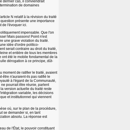
e dernier cas, il conviendrait
 détermination de domaines
icle N relatif à la révision du traité
te question présente une importance
t de l'évoquer ici.
 politiquement impensable. Que l'on
asse! Mais passons! Point n'est
e une grave violation du traité.
une idée d'ordre politico-
nt serait contraire au droit du traité,
 pleine et entière de tous les membres
me ont été le mobile fondamental de la
lle dérogation à ce principe, dût-
 moment de ratifier le traité, avaient
-être n'auraient-ils pas ratifié le
 loyauté à l'égard de la Communauté,
é ne pourrait être réunie, parlent
la version actuelle du traité reste
d'intégration variable, les décisions
ique et institutionnel qui viennent
èse où, sur le plan de la procédure,
faut se demander si, en tant
éciation absolu. La réponse est
au de l'État, le pouvoir constituant