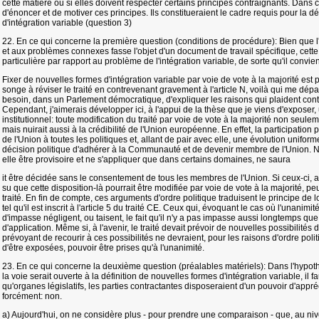
cette matière ou si elles doivent respecter certains principes contraignants. Dans c
d'énoncer et de motiver ces principes. Ils constitueraient le cadre requis pour la
d'intégration variable (question 3)
22. En ce qui concerne la première question (conditions de procédure): Bien que l'art
et aux problèmes connexes fasse l'objet d'un document de travail spécifique, cet
particulière par rapport au problème de l'intégration variable, de sorte qu'il convien
Fixer de nouvelles formes d'intégration variable par voie de vote à la majorité est
songe à réviser le traité en contrevenant gravement à l'article N, voilà qui me dép
besoin, dans un Parlement démocratique, d'expliquer les raisons qui plaident contr
Cependant, j'aimerais développer ici, à l'appui de la thèse que je viens d'exposer, 
institutionnel: toute modification du traité par voie de vote à la majorité non seuleme
mais nuirait aussi à la crédibilité de l'Union européenne. En effet, la participation
de l'Union à toutes les politiques et, allant de pair avec elle, une évolution unifor
décision politique d'adhérer à la Communauté et de devenir membre de l'Union. Nu
elle être provisoire et ne s'appliquer que dans certains domaines, ne saura
it être décidée sans le consentement de tous les membres de l'Union. Si ceux-ci, au
su que cette disposition-là pourrait être modifiée par voie de vote à la majorité, peut
traité. En fin de compte, ces arguments d'ordre politique traduisent le principe de
tel qu'il est inscrit à l'article 5 du traité CE. Ceux qui, évoquant le cas où l'unanimit
d'impasse négligent, ou taisent, le fait qu'il n'y a pas impasse aussi longtemps que 
d'application. Même si, à l'avenir, le traité devait prévoir de nouvelles possibilités 
prévoyant de recourir à ces possibilités ne devraient, pour les raisons d'ordre polit
d'être exposées, pouvoir être prises qu'à l'unanimité.
23. En ce qui concerne la deuxième question (préalables matériels): Dans l'hypoth
la voie serait ouverte à la définition de nouvelles formes d'intégration variable, il 
qu'organes législatifs, les parties contractantes disposeraient d'un pouvoir d'appr
forcément: non.
a) Aujourd'hui, on ne considère plus - pour prendre une comparaison - que, au nive