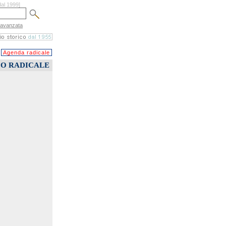
dal 1999]
 avanzata
Agenda radicale
CO RADICALE