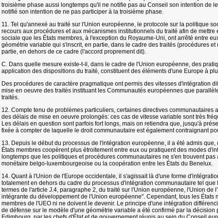
troisième phase aussi longtemps qu'il ne notifie pas au Conseil son intention de le
notifié son intention de ne pas participer à la troisième phase.
11. Tel qu'annexé au traité sur l'Union européenne, le protocole sur la politique soci
recours aux procédures et aux mécanismes institutionnels du traité afin de mettre e
sociale que les États membres, à l'exception du Royaume-Uni, ont arrêté entre eux.
géométrie variable qui s'inscrit, en partie, dans le cadre des traités (procédures et
partie, en dehors de ce cadre (l'accord proprement dit).
C. Dans quelle mesure existe-t-il, dans le cadre de l'Union européenne, des prat
application des dispositions du traité, constituent des éléments d'une Europe à pl
Des procédures de caractère pragmatique ont permis des vitesses d'intégration dif
mise en oeuvre des traités instituant les Communautés européennes que parall
traités.
12. Compte tenu de problèmes particuliers, certaines directives communautaires 
des délais de mise en oeuvre prolongés: ces cas de vitesse variable sont très fr
Les délais en question sont parfois fort longs, mais on retiendra que, jusqu'à pré
fixée à compter de laquelle le droit communautaire est également contraignant po
13. Depuis le début du processus de l'intégration européenne, il a été admis que,
États membres coopèrent plus étroitement entre eux ou pratiquent des modes d'in
longtemps que les politiques et procédures communautaires ne s'en trouvent pas a
monétaire belgo-luxembourgeoise ou la coopération entre les États du Benelux.
14. Quant à l'Union de l'Europe occidentale, il s'agissait là d'une forme d'intégrati
totalement en dehors du cadre du processus d'intégration communautaire tel que fi
termes de l'article J.4, paragraphe 2, du traité sur l'Union européenne, l'Union de l
intégrante du développement de l'Union européenne". Cependant, tous les États 
membres de l'UEO ni ne doivent le devenir. Le principe d'une intégration différenc
de défense sur le modèle d'une géométrie variable a été confirmé par la décision
Edimbourg, par les chefs d'État et de gouvernement réunis au sein du Conseil eu