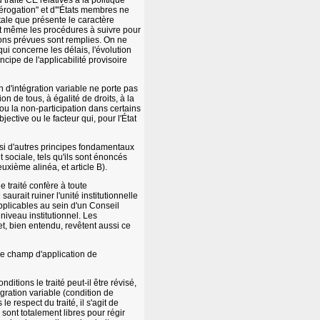
traité CE relatives à la politique
dérogation" et d'"États membres ne
ntale que présente le caractère
sent même les procédures à suivre pour
tions prévues sont remplies. On ne
qui concerne les délais, l'évolution
cipe de l'applicabilité provisoire
 d'intégration variable ne porte pas
tion de tous, à égalité de droits, à la
e ou la non-participation dans certains
ective ou le facteur qui, pour l'État
ussi d'autres principes fondamentaux
t sociale, tels qu'ils sont énoncés
uxième alinéa, et article B).
e traité confère à toute
saurait ruiner l'unité institutionnelle
applicables au sein d'un Conseil
iveau institutionnel. Les
et, bien entendu, revêtent aussi ce
 le champ d'application de
itions le traité peut-il être révisé,
égration variable (condition de
 respect du traité, il s'agit de
) sont totalement libres pour régir