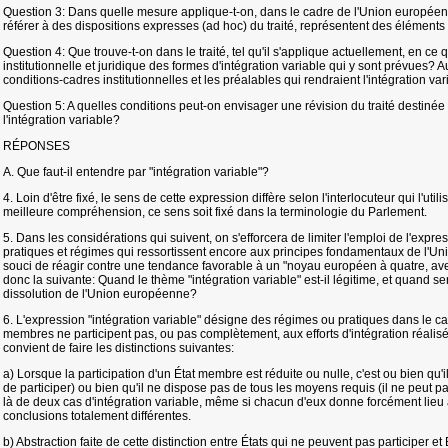
Question 3: Dans quelle mesure applique-t-on, dans le cadre de l'Union européen
référer à des dispositions expresses (ad hoc) du traité, représentent des élément
Question 4: Que trouve-t-on dans le traité, tel qu'il s'applique actuellement, en ce 
institutionnelle et juridique des formes d'intégration variable qui y sont prévues? A
conditions-cadres institutionnelles et les préalables qui rendraient l'intégration va
Question 5: A quelles conditions peut-on envisager une révision du traité destinée 
l'intégration variable?
RÉPONSES
A. Que faut-il entendre par "intégration variable"?
4. Loin d'être fixé, le sens de cette expression diffère selon l'interlocuteur qui l'ut
meilleure compréhension, ce sens soit fixé dans la terminologie du Parlement.
5. Dans les considérations qui suivent, on s'efforcera de limiter l'emploi de l'expre
pratiques et régimes qui ressortissent encore aux principes fondamentaux de l'Un
souci de réagir contre une tendance favorable à un "noyau européen à quatre, avec
donc la suivante: Quand le thème "intégration variable" est-il légitime, et quand s
dissolution de l'Union européenne?
6. L'expression "intégration variable" désigne des régimes ou pratiques dans le c
membres ne participent pas, ou pas complètement, aux efforts d'intégration réalis
convient de faire les distinctions suivantes:
a) Lorsque la participation d'un État membre est réduite ou nulle, c'est ou bien qu'il
de participer) ou bien qu'il ne dispose pas de tous les moyens requis (il ne peut pas
là de deux cas d'intégration variable, même si chacun d'eux donne forcément lieu 
conclusions totalement différentes.
b) Abstraction faite de cette distinction entre États qui ne peuvent pas participer et 