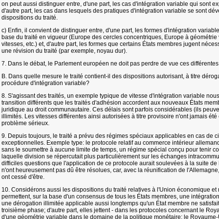
on peut aussi distinguer entre, d'une part, les cas d'intégration variable qui sont e
d'autre part, les cas dans lesquels des pratiques d'intégration variable se sont d
dispositions du traité.
c) Enfin, il convient de distinguer entre, d'une part, les formes d'intégration variab
base du traité en vigueur (Europe des cercles concentriques, Europe à géométrie 
vitesses, etc.) et, d'autre part, les formes que certains États membres jugent néce
une révision du traité (par exemple, noyau dur).
7. Dans le débat, le Parlement européen ne doit pas perdre de vue ces différentes
B. Dans quelle mesure le traité contient-il des dispositions autorisant, à titre déro
procédure d'intégration variable?
8. S'agissant des traités, un exemple typique de vitesse d'intégration variable nous
transition différents que les traités d'adhésion accordent aux nouveaux États mem
juridique au droit communautaire. Ces délais sont parfois considérables (ils peuven
illimités. Les vitesses différentes ainsi autorisées à titre provisoire n'ont jamais 
problème sérieux.
9. Depuis toujours, le traité a prévu des régimes spéciaux applicables en cas de c
exceptionnelles. Exemple type: le protocole relatif au commerce intérieur allemand.
sans le soumettre à aucune limite de temps, un régime spécial conçu pour tenir co
laquelle division se répercutait plus particulièrement sur les échanges intracom
difficiles questions que l'application de ce protocole aurait soulevées à la suite d
n'ont heureusement pas dû être résolues, car, avec la réunification de l'Allemagne,
ont cessé d'être.
10. Considérons aussi les dispositions du traité relatives à l'Union économique et 
permettent, sur la base d'un consensus de tous les États membres, une intégration à
une dérogation illimitée applicable aussi longtemps qu'un État membre ne satisfai
troisième phase; d'autre part, elles jettent - dans les protocoles concernant le R
d'une géométrie variable dans le domaine de la politique monétaire: le Royaume-U