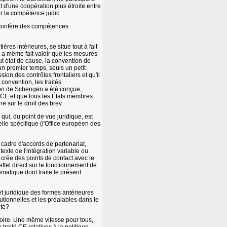
d'une coopération plus étroite entre
r la compétence judic
i confère des compétences
es intérieures, se situe tout à fait
 a même fait valoir que les mesures
out état de cause, la convention de
n premier temps, seuls un petit
n des contrôles frontaliers et qu'il
onvention, les traités
ion de Schengen a été conçue,
té CE et que tous les États membres
e sur le droit des brev
qui, du point de vue juridique, est
lle spécifique (l'Office européen des
 cadre d'accords de partenariat,
exte de l'intégration variable ou
 crée des points de contact avec le
effet direct sur le fonctionnement de
ématique dont traite le présent
 et juridique des formes antérieures
tutionnelles et les préalables dans le
ité?
sitoire. Une même vitesse pour tous,