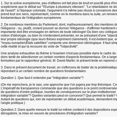
1. Sur la scène européenne, peu d'affaires ont fait plus de bruit et suscité plus d'in
scepticisme que le débat sur "l'Europe à plusieurs vitesses". "Le retardataire ne do
de l'avant": à l'époque coloniale, l'argument n'a même pas réussi à convaincre des
prend tout son sens, représentant, comme on le montrera dans la suite, un renvers
fondamentaux de l'intégration européenne.
2. De nombreux membres du Parlement, dont, malheureusement, des membres de
l'élégance - ou, plutôt, croient pouvoir se donner l'élégance - d'affirmer hardiment
importante doit être envisagée en dehors de toute idéologie! Ou bien ces collègue
notion d'idéologie, ou bien ils n'entendent présenter, en se prévalant d'une "objecti
leur propre idéologie (que leurs thèses expriment clairement). Il est évident que, 
"noyau européen/États satellites" comporte une dimension idéologique. Il faut s
cette réalité et qui la recouvre du voile de "l'objectivité".
Une analyse exhaustive du thème à l'examen n'est pas possible dans le cadre du 
donc tenté de sélectionner un certain nombre d'aspects fondamentaux. On a larg
formulées par le rapporteur général, M. David Martin; le présent texte en reprend c
3. Dans le présent document de travail, on s'efforcera de traiter de la problématiqu
répondant à un certain nombre de questions fondamentales:
Question 1: Que faut-il entendre par "intégration variable"?
(On me reprochera, je le sais, une approche que l'on jugera par trop théorique. C
L'impératif de transparence commande que des questions à ce point controversées soi
de questions d'ordre politique, lourdes de conséquences sur le plan institutionnel.
intégration variable"? Quelles variantes peut-on concevoir? Que permet le traité?
Autant de questions qui, loin de représenter un débat académique, demandent im
l'angle politique.)
Question 2: Dans quelle mesure le traité lui-même contient-il des dispositions expre
dérogatoire, la mise en oeuvre de procédures d'intégration variable?