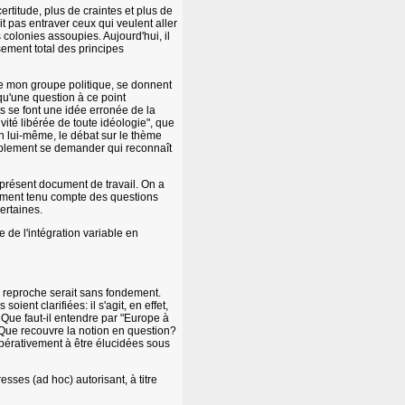
certitude, plus de craintes et plus de
it pas entraver ceux qui veulent aller
 colonies assoupies. Aujourd'hui, il
ement total des principes
 mon groupe politique, se donnent
 qu'une question à ce point
s se font une idée erronée de la
vité libérée de toute idéologie", que
en lui-même, le débat sur le thème
implement se demander qui reconnaît
présent document de travail. On a
ement tenu compte des questions
ertaines.
e de l'intégration variable en
e reproche serait sans fondement.
ent clarifiées: il s'agit, en effet,
 Que faut-il entendre par "Europe à
 Que recouvre la notion en question?
pérativement à être élucidées sous
sses (ad hoc) autorisant, à titre