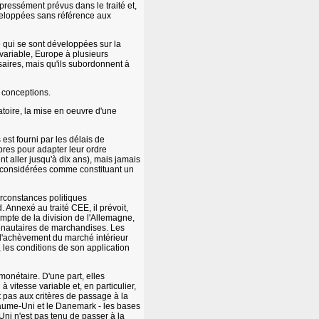
xpressément prévus dans le traité et,
éveloppées sans référence aux
le qui se sont développées sur la
variable, Europe à plusieurs
ssaires, mais qu'ils subordonnent à
 conceptions.
gatoire, la mise en oeuvre d'une
 est fourni par les délais de
bres pour adapter leur ordre
t aller jusqu'à dix ans), mais jamais
été considérées comme constituant un
irconstances politiques
 Annexé au traité CEE, il prévoit,
mpte de la division de l'Allemagne,
munautaires de marchandises. Les
e l'achèvement du marché intérieur
 les conditions de son application
monétaire. D'une part, elles
 vitesse variable et, en particulier,
t pas aux critères de passage à la
oyaume-Uni et le Danemark - les bases
ni n'est pas tenu de passer à la