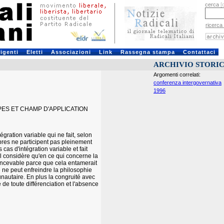
cerca
[
ricerca
rigenti
Eletti
Associazioni
Link
Rassegna stampa
Contattaci
ARCHIVIO STORI
Argomenti correlati:
conferenza intergovernativa
1996
PES ET CHAMP D'APPLICATION
gration variable qui ne fait, selon
bres ne participent pas pleinement
 cas d'intégration variable et fait
il considère qu'en ce qui concerne la
concevable parce que cela entamerait
té ne peut enfreindre la philosophie
nautaire. En plus la congruité avec
e de toute différenciation et l'absence