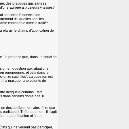
ne, des pratiques qui, sans se
s d'une Europe à plusieurs vitesses?
qui concerne l'appréciation
utrement dit, quelles sont les
riable compatible avec le traité?
à élargir le champ d'application de
ilise. Je propose que, dans un souci de
ssion en question aux situations,
ion européenne, et cela dans le
 onze satellites". La question est
ert-il à masquer une volonté de
adre desquels certains États
és dans certains domaines. Il
 en décide librement ainsi (il refuse
 participer). Théoriquement, il s'agit
à une appréciation et à des
États qui ne veulent pas participer,