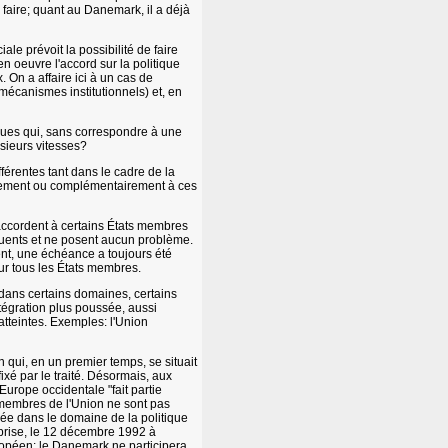
 faire; quant au Danemark, il a déjà
ale prévoit la possibilité de faire
n oeuvre l'accord sur la politique
 On a affaire ici à un cas de
 mécanismes institutionnels) et, en
iques qui, sans correspondre à une
usieurs vitesses?
férentes tant dans le cadre de la
èlement ou complémentairement à ces
accordent à certains États membres
équents et ne posent aucun problème.
sent, une échéance a toujours été
ur tous les États membres.
 dans certains domaines, certains
tégration plus poussée, aussi
tteintes. Exemples: l'Union
on qui, en un premier temps, se situait
xé par le traité. Désormais, aux
'Europe occidentale "fait partie
membres de l'Union ne sont pas
iée dans le domaine de la politique
 prise, le 12 décembre 1992 à
ropéen: le Danemark ne participera