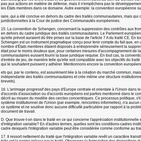
pas aux actions en matière de défense, mais il n'empêchera pas le développement 
les États membres dans ce domaine. Autre exemple: la convention européenne su
iaire, qui a été conclue en dehors du cadre des traités communautaires, mais qu
juridictionnelles à la Cour de justice des Communautés européennes.
15. La convention de Schengen, concernant la suppression des contrôles aux frontièr
en dehors du cadre juridique des traités communautaires. Le Parlement européen
qu'elle prévoit auraient dû être prises sur la base de l'article 7 A du traité CE. En t
Schengen est un instrument pragmatique conçu pour tenir compte du fait que, en u
nombre d'États membres étaient disposés à entreprendre sérieusement la suppressio
était pour le moins douteux que, pour certaines mesures d'accompagnement de la c
communautaires eussent fourni la base juridique requise. En tout cas, la convent
d'entrée de jeu, de manière telle qu'elle soit compatible avec les objectifs du trai
qui le souhaitent puissent y adhérer. Mentionnons encore la convention européenn
ets qui, par le contenu, est assurément liée à la création du marché commun, mais 
indépendante des traités communautaires et crée même une structure institutionne
brevets).
16. L'arrimage progressif des pays d'Europe centrale et orientale à l'Union dans le
d'accords d'association ou d'accords européens est parfois mentionné dans le cont
décrit au moyen du modèle des cercles concentriques. Ce processus politique, s'il
système institutionnel de l'Union (par exemple, rencontres informelles), n'a aucun 
ce système et ne soulève donc aucune difficulté particulière par rapport à la probl
document de travail.
D. Que trouve-t-on dans le traité en ce qui concerne l'appréciation institutionnelle
d'intégration variable? En d'autres termes, quelles sont les conditions-cadres insti
cadre desquels l'intégration variable peut être considérée comme conforme au tra
17. Il ressort nettement du traité que l'intégration variable revêt un caractère tran