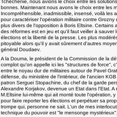
Tchéchénie, nous avions le choix entre les solutio
bonnes. Maintenant nous avons le choix entre les ma
Incompréhensible, inadmissible, insensé, voilà les a
pour caractériser l'opération militaire contre Grozny 
plus divers de l'opposition à Boris Eltsine. Certains 
des réformes est en jeu et qu'il faut veiller à sauver 
élections et la liberté de la presse. Les plus modéré
pitoyable alors qu'il y avait sûrement d'autres moyen
général Doudaev.
A la Douma, le président de la Commission de la d
complot qu'on appelle ici les "structures de force", c'
entre le noyau dur de militaires autour de Pavel Grat
défense, du ministère de l'intérieur, de l'ancien K
patron Serguei Stopachine, du chef de la garde pers
Alexandre Korjakov, devenue un Etat dans l'Etat. A 
M.Eltsine lui-même qui ait monté toute l'opération, y
pour faire reporter les élections et perpétuer sa propr
trompe qui, personne ne sait. L'un de mes interlocut
technique du pouvoir est "le mensonge mystérieux"