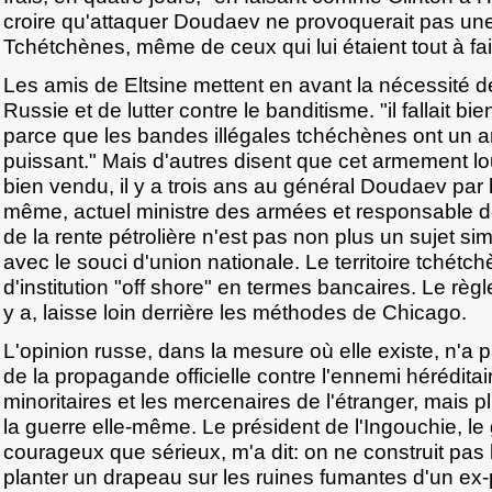
croire qu'attaquer Doudaev ne provoquerait pas une
Tchétchènes, même de ceux qui lui étaient tout à fait
Les amis de Eltsine mettent en avant la nécessité de
Russie et de lutter contre le banditisme. "il fallait b
parce que les bandes illégales tchéchènes ont un 
puissant." Mais d'autres disent que cet armement lou
bien vendu, il y a trois ans au général Doudaev par 
même, actuel ministre des armées et responsable de
de la rente pétrolière n'est pas non plus un sujet simp
avec le souci d'union nationale. Le territoire tchétch
d'institution "off shore" en termes bancaires. Le règ
y a, laisse loin derrière les méthodes de Chicago.
L'opinion russe, dans la mesure où elle existe, n'a 
de la propagande officielle contre l'ennemi héréditai
minoritaires et les mercenaires de l'étranger, mais pl
la guerre elle-même. Le président de l'Ingouchie, l
courageux que sérieux, m'a dit: on ne construit pas l
planter un drapeau sur les ruines fumantes d'un ex-p