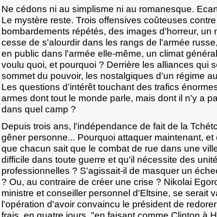
Ne cédons ni au simplisme ni au romanesque. Eca
Le mystère reste. Trois offensives coûteuses contre 
bombardements répétés, des images d'horreur, un 
cesse de s'alourdir dans les rangs de l'armée russe,
en public dans l'armée elle-même, un climat général
voulu quoi, et pourquoi ? Derrière les alliances qui s
sommet du pouvoir, les nostalgiques d'un régime aut
Les questions d'intérêt touchant des trafics énormes 
armes dont tout le monde parle, mais dont il n'y a p
dans quel camp ?
Depuis trois ans, l'indépendance de fait de la Tchét
gêner personne... Pourquoi attaquer maintenant, et 
que chacun sait que le combat de rue dans une ville 
difficile dans toute guerre et qu'il nécessite des un
professionnelles ? S'agissait-il de masquer un échec
? Ou, au contraire de créer une crise ? Nikolai Egor
ministre et conseiller personnel d'Eltsine, se serait
l'opération d'avoir convaincu le président de redor
frais, en quatre jours, "en faisant comme Clinton à Ha