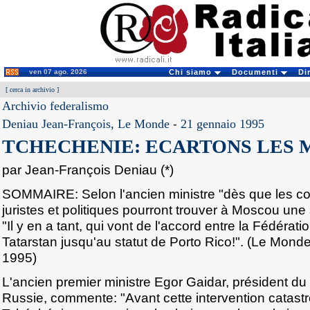
ven 07 ago. 2026
Chi siamo
Documenti
Di
[
cerca in archivio
]
Archivio federalismo
Deniau Jean-François, Le Monde
-
21 gennaio 1995
TCHECHENIE: ECARTONS LES
par Jean-François Deniau (*)
SOMMAIRE: Selon l'ancien ministre "dès que les c
juristes et politiques pourront trouver à Moscou une 
"Il y en a tant, qui vont de l'accord entre la Fédérati
Tatarstan jusqu'au statut de Porto Rico!". (Le Mond
1995)
L'ancien premier ministre Egor Gaidar, président du 
Russie, commente: "Avant cette intervention catast