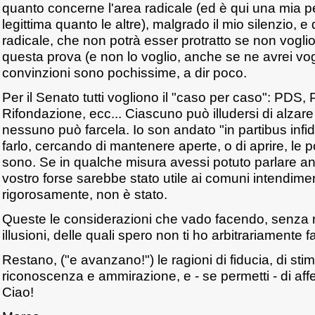
quanto concerne l'area radicale (ed è qui una mia p
legittima quanto le altre), malgrado il mio silenzio, e 
radicale, che non potrà esser protratto se non vogli
questa prova (e non lo voglio, anche se ne avrei vogl
convinzioni sono pochissime, a dir poco.
Per il Senato tutti vogliono il "caso per caso": PDS, 
Rifondazione, ecc... Ciascuno può illudersi di alzare 
nessuno può farcela. Io son andato "in partibus infi
farlo, cercando di mantenere aperte, o di aprire, le
sono. Se in qualche misura avessi potuto parlare a
vostro forse sarebbe stato utile ai comuni intendimen
rigorosamente, non è stato.
Queste le considerazioni che vado facendo, senza
illusioni, delle quali spero non ti ho arbitrariamente fa
Restano, ("e avanzano!") le ragioni di fiducia, di st
riconoscenza e ammirazione, e - se permetti - di affet
Ciao!