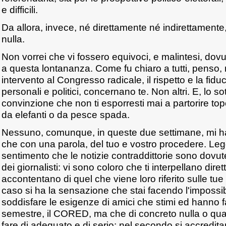
e difficili.
Da allora, invece, né direttamente né indirettamente
nulla.
Non vorrei che vi fossero equivoci, e malintesi, dovu
a questa lontananza. Come fu chiaro a tutti, penso, n
intervento al Congresso radicale, il rispetto e la fidu
personali e politici, concernano te. Non altri. E, lo s
convinzione che non ti esporresti mai a partorire topo
da elefanti o da pesce spada.
Nessuno, comunque, in queste due settimane, mi ha
che con una parola, del tuo e vostro procedere. Leggo
sentimento che le notizie contraddittorie sono dovut
dei giornalisti: vi sono coloro che ti interpellano dir
accontentano di quel che viene loro riferito sulle tue
caso si ha la sensazione che stai facendo l'impossi
soddisfare le esigenze di amici che stimi ed hanno fa
semestre, il CORED, ma che di concreto nulla o quas
fare di adeguato e di serio; nel secondo si accredita