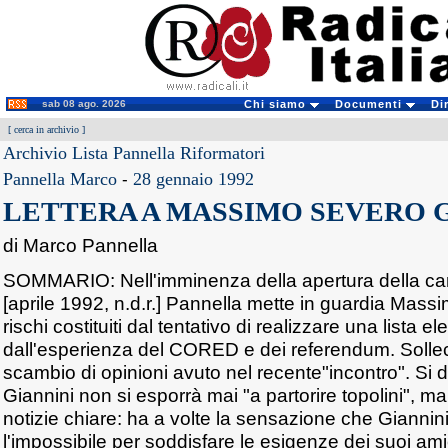
sab 08 ago. 2026
Chi siamo
Documenti
Di
[
cerca in archivio
]
Archivio Lista Pannella Riformatori
Pannella Marco
-
28 gennaio 1992
LETTERA A MASSIMO SEVERO 
di Marco Pannella
SOMMARIO: Nell'imminenza della apertura della ca
[aprile 1992, n.d.r.] Pannella mette in guardia Massi
rischi costituiti dal tentativo di realizzare una lista ele
dall'esperienza del CORED e dei referendum. Solleci
scambio di opinioni avuto nel recente"incontro". Si 
Giannini non si esporrà mai "a partorire topolini", m
notizie chiare: ha a volte la sensazione che Giannin
l'impossibile per soddisfare le esigenze dei suoi a