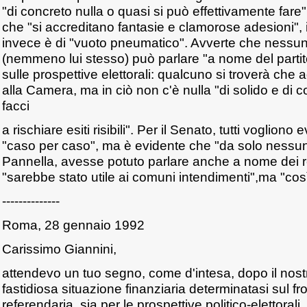
"di concreto nulla o quasi si può effettivamente fare"
che "si accreditano fantasie e clamorose adesioni",
invece è di "vuoto pneumatico". Avverte che ness
(nemmeno lui stesso) può parlare "a nome del partit
sulle prospettive elettorali: qualcuno si troverà che 
alla Camera, ma in ciò non c'è nulla "di solido e di 
facci
a rischiare esiti risibili". Per il Senato, tutti voglio
"caso per caso", ma è evidente che "da solo nessuno
Pannella, avesse potuto parlare anche a nome dei re
"sarebbe stato utile ai comuni intendimenti",ma "così
--------------
Roma, 28 gennaio 1992
Carissimo Giannini,
attendevo un tuo segno, come d'intesa, dopo il nostr
fastidiosa situazione finanziaria determinatasi sul 
referendaria, sia per le prospettive politico-elettora