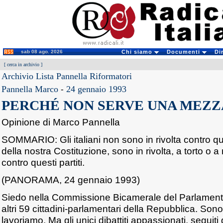
sab 08 ago. 2026
Chi siamo
Documenti
Di
[
cerca in archivio
]
Archivio Lista Pannella Riformatori
Pannella Marco
-
24 gennaio 1993
PERCHÉ NON SERVE UNA MEZZ
Opinione di Marco Pannella
SOMMARIO: Gli italiani non sono in rivolta contro qu
della nostra Costituzione, sono in rivolta, a torto o a
contro questi partiti.
(PANORAMA, 24 gennaio 1993)
Siedo nella Commissione Bicamerale del Parlament
altri 59 cittadini-parlamentari della Repubblica. Son
lavoriamo. Ma gli unici dibattiti appassionati, seguit