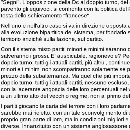
"Segni". L'opposizione della Dc al doppio turno, de
pavento gli equivoci, si confronta con la politica de
testa dello schieramento "francese".
Nell'uno e nell'altro caso si va in direzione opposta
alla evoluzione bipartitica del sistema, per fondarlo 
territorio anzichè sulla fazione, sul partito.
Con il sistema misto partiti minori e minimi saranno di
salveranno i grossi. E' auspicabile, ragionevole? Pe
doppio turno: tutti gli attuali partiti, più altrui, contin
minori e i minimi non scompariranno solamente se p
prezzo della subalternanza. Ma quel che più importa 
doppio turno, tutti gli attuali partiti, nessuno escluso
con la lacerante angoscia delle loro percentuali nel 
a un ultimo atto del vecchio regime, non al primo de
I partiti giocano la carta del terrore con i loro parlame
sarebbe mai rieletto, con un tale sconvolgimento di
proprio gran parte di loro, ma in condizioni migliori
diverse. Innanzitutto con un sistema anglosassone