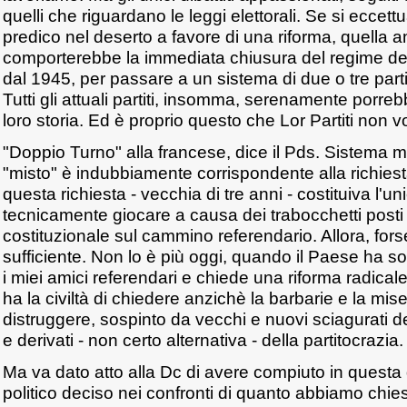
quelli che riguardano le leggi elettorali. Se si eccett
predico nel deserto a favore di una riforma, quella 
comporterebbe la immediata chiusura del regime dei p
dal 1945, per passare a un sistema di due o tre part
Tutti gli attuali partiti, insomma, serenamente porrebb
loro storia. Ed è proprio questo che Lor Partiti non v
"Doppio Turno" alla francese, dice il Pds. Sistema mi
"misto" è indubbiamente corrispondente alla richies
questa richiesta - vecchia di tre anni - costituiva l'
tecnicamente giocare a causa dei trabocchetti posti 
costituzionale sul cammino referendario. Allora, for
sufficiente. Non lo è più oggi, quando il Paese ha 
i miei amici referendari e chiede una riforma radica
ha la civiltà di chiedere anzichè la barbarie e la mis
distruggere, sospinto da vecchi e nuovi sciagurati 
e derivati - non certo alternativa - della partitocrazia.
Ma va dato atto alla Dc di avere compiuto in questa
politico deciso nei confronti di quanto abbiamo chie