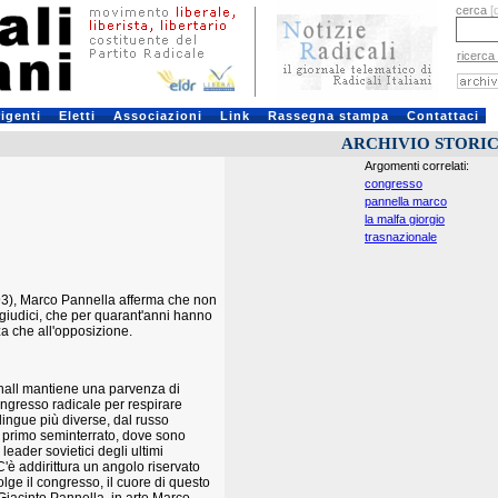
cerca
[
ricerca
rigenti
Eletti
Associazioni
Link
Rassegna stampa
Contattaci
ARCHIVIO STORI
Argomenti correlati:
congresso
pannella marco
la malfa giorgio
trasnazionale
93), Marco Pannella afferma che non
 i giudici, che per quarant'anni hanno
za che all'opposizione.
a hall mantiene una parvenza di
ongresso radicale per respirare
lingue più diverse, dal russo
nel primo seminterrato, dove sono
 leader sovietici degli ultimi
 C'è addirittura un angolo riservato
lge il congresso, il cuore di questo