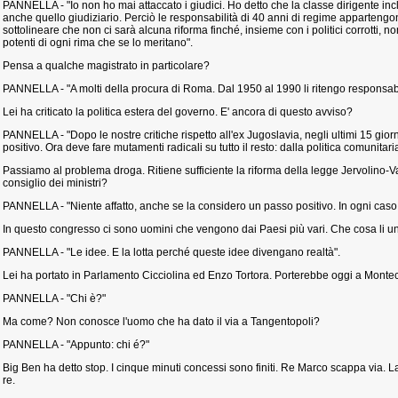
PANNELLA - "Io non ho mai attaccato i giudici. Ho detto che la classe dirigente incl
anche quello giudiziario. Perciò le responsabilità di 40 anni di regime appartengo
sottolineare che non ci sarà alcuna riforma finché, insieme con i politici corrotti, 
potenti di ogni rima che se lo meritano".
Pensa a qualche magistrato in particolare?
PANNELLA - "A molti della procura di Roma. Dal 1950 al 1990 li ritengo responsabili
Lei ha criticato la politica estera del governo. E' ancora di questo avviso?
PANNELLA - "Dopo le nostre critiche rispetto all'ex Jugoslavia, negli ultimi 15 gio
positivo. Ora deve fare mutamenti radicali su tutto il resto: dalla politica comunitari
Passiamo al problema droga. Ritiene sufficiente la riforma della legge Jervolino-Va
consiglio dei ministri?
PANNELLA - "Niente affatto, anche se la considero un passo positivo. In ogni caso, 
In questo congresso ci sono uomini che vengono dai Paesi più vari. Che cosa li u
PANNELLA - "Le idee. E la lotta perché queste idee divengano realtà".
Lei ha portato in Parlamento Cicciolina ed Enzo Tortora. Porterebbe oggi a Monte
PANNELLA - "Chi è?"
Ma come? Non conosce l'uomo che ha dato il via a Tangentopoli?
PANNELLA - "Appunto: chi é?"
Big Ben ha detto stop. I cinque minuti concessi sono finiti. Re Marco scappa via. La 
re.