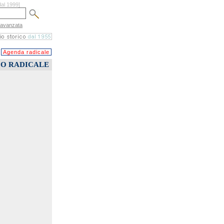
dal 1999]
 avanzata
Agenda radicale
CO RADICALE