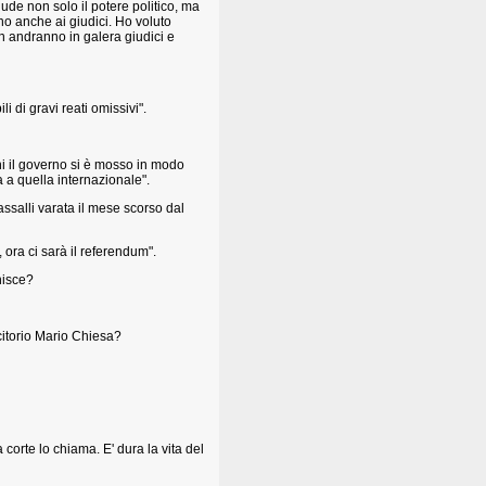
ude non solo il potere politico, ma
no anche ai giudici. Ho voluto
non andranno in galera giudici e
 di gravi reati omissivi".
rni il governo si è mosso in modo
a a quella internazionale".
ssalli varata il mese scorso dal
ora ci sarà il referendum".
nisce?
citorio Mario Chiesa?
corte lo chiama. E' dura la vita del