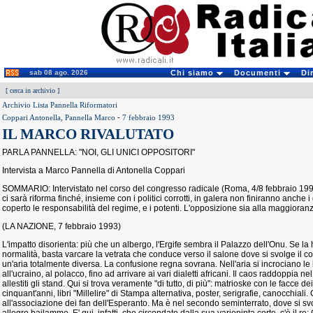
sab 08 ago. 2026
Chi siamo
Documenti
Di
[
cerca in archivio
]
Archivio Lista Pannella Riformatori
Coppari Antonella, Pannella Marco
-
7 febbraio 1993
IL MARCO RIVALUTATO
PARLA PANNELLA: "NOI, GLI UNICI OPPOSITORI"
Intervista a Marco Pannella di Antonella Coppari
SOMMARIO: Intervistato nel corso del congresso radicale (Roma, 4/8 febbraio 19
ci sarà riforma finché, insieme con i politici corrotti, in galera non finiranno anche
coperto le responsabilità del regime, e i potenti. L'opposizione sia alla maggioran
(LA NAZIONE, 7 febbraio 1993)
L'impatto disorienta: più che un albergo, l'Ergife sembra il Palazzo dell'Onu. Se l
normalità, basta varcare la vetrata che conduce verso il salone dove si svolge il c
un'aria totalmente diversa. La confusione regna sovrana. Nell'aria si incrociano le 
all'ucraino, al polacco, fino ad arrivare ai vari dialetti africani. Il caos raddoppia 
allestiti gli stand. Qui si trova veramente "di tutto, di più": matrioske con le facce dei
cinquant'anni, libri "Millelire" di Stampa alternativa, poster, serigrafie, canocchiali.
all'associazione dei fan dell'Esperanto. Ma è nel secondo seminterrato, dove si svo