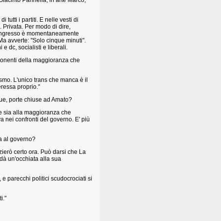
: Giacinto Pannella, in arte Marco,
utti i partiti. E nelle vesti di
 Privata. Per modo di dire,
il congresso è momentaneamente
 Ma avverte: "Solo cinque minuti".
e dc, socialisti e liberali.
esponenti della maggioranza che
ismo. L'unico trans che manca è il
eressa proprio."
que, porte chiuse ad Amato?
 sia alla maggioranza che
 nei confronti del governo. E' più
a al governo?
zierò certo ora. Può darsi che La
 dà un'occhiata alla sua
e parecchi politici scudocrociati si
i."