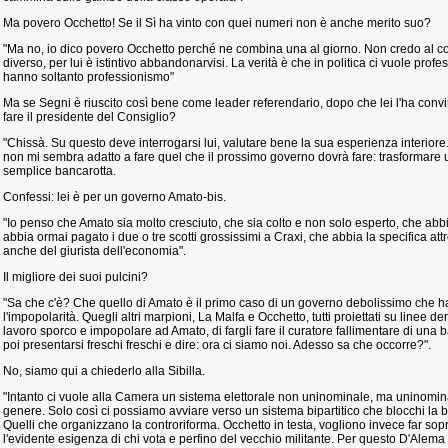
Ma povero Occhetto! Se il Sì ha vinto con quei numeri non è anche merito suo?
"Ma no, io dico povero Occhetto perché ne combina una al giorno. Non credo al c
diverso, per lui è istintivo abbandonarvisi. La verità è che in politica ci vuole profess
hanno soltanto professionismo"
Ma se Segni è riuscito così bene come leader referendario, dopo che lei l'ha con
fare il presidente del Consiglio?
"Chissà. Su questo deve interrogarsi lui, valutare bene la sua esperienza interiore. 
non mi sembra adatto a fare quel che il prossimo governo dovrà fare: trasformare 
semplice bancarotta.
Confessi: lei è per un governo Amato-bis.
"Io penso che Amato sia molto cresciuto, che sia colto e non solo esperto, che abbi
abbia ormai pagato i due o tre scotti grossissimi a Craxi, che abbia la specifica att
anche del giurista dell'economia".
Il migliore dei suoi pulcini?
"Sa che c'è? Che quello di Amato è il primo caso di un governo debolissimo che ha 
l'impopolarità. Quegli altri marpioni, La Malfa e Occhetto, tutti proiettati su linee 
lavoro sporco e impopolare ad Amato, di fargli fare il curatore fallimentare di una 
poi presentarsi freschi freschi e dire: ora ci siamo noi. Adesso sa che occorre?".
No, siamo qui a chiederlo alla Sibilla.
"Intanto ci vuole alla Camera un sistema elettorale non uninominale, ma uninomina
genere. Solo così ci possiamo avviare verso un sistema bipartitico che blocchi la b
Quelli che organizzano la controriforma. Occhetto in testa, vogliono invece far soprav
l'evidente esigenza di chi vota e perfino del vecchio militante. Per questo D'Alem