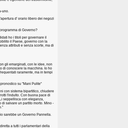
a-uno.
'apertura d' orario libero dei negozi
 un programma di Governo?
ati ho i titoli per governare il
mobilito il Paese, governo con la
enza attributi e senza scorte, ma di
n gli emarginati, con le idee, non
mpo di conoscere la macchina. Io ho
o frequentati raramente, ma in tempi
pronostico su "Mani Pulite"
ni con sistema bipartitico, chiudere
orrotti l'indulto. Con buona pace di
. Li seppellisca con eleganza,
o di salvare un partito morto. Mino -
o."
eglio sarebbe un Governo Pannella.
retta a tutti i parlamentari della