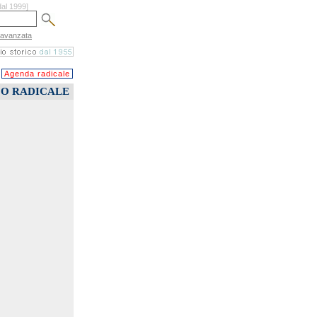
dal 1999]
 avanzata
Agenda radicale
CO RADICALE