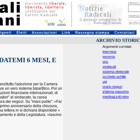
cerca
[
ricerca
rigenti
Eletti
Associazioni
Link
Rassegna stampa
Contattaci
ARCHIVIO STORI
Argomenti correlati:
intervista
governo
ATEMI 6 MESI, E
onu
sindacati
sistema elettorale
occhetto achille
ugi
anzitutto l'adozione per la Camera
orario negozi
e un vero sistema bipartitico. Poi un
d'alema massimo
zioni finanziarie internazionali, di
martinazzoli mino
gatori" al sindacato, la cassa
tura dei negozi. Su "mani pulite": »Far
el primo anniversario della chiusura,
una lettera in si dichiara disponibile »
lamento e della Legislatura: »lascino