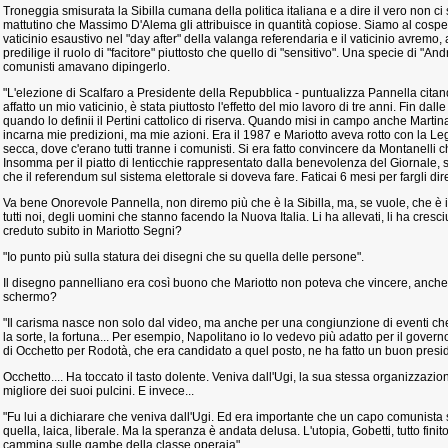
Troneggia smisurata la Sibilla cumana della politica italiana e a dire il vero non c
mattutino che Massimo D'Alema gli attribuisce in quantità copiose. Siamo al cospe
vaticinio esaustivo nel "day after" della valanga referendaria e il vaticinio avremo
predilige il ruolo di "facitore" piuttosto che quello di "sensitivo". Una specie di "And
comunisti amavano dipingerlo.
"L'elezione di Scalfaro a Presidente della Repubblica - puntualizza Pannella citand
affatto un mio vaticinio, è stata piuttosto l'effetto del mio lavoro di tre anni. Fin d
quando lo definii il Pertini cattolico di riserva. Quando misi in campo anche Marti
incarna mie predizioni, ma mie azioni. Era il 1987 e Mariotto aveva rotto con la L
secca, dove c'erano tutti tranne i comunisti. Si era fatto convincere da Montanelli c
Insomma per il piatto di lenticchie rappresentato dalla benevolenza del Giornale, si
che il referendum sul sistema elettorale si doveva fare. Faticai 6 mesi per fargli dire
Va bene Onorevole Pannella, non diremo più che è la Sibilla, ma, se vuole, che è il
tutti noi, degli uomini che stanno facendo la Nuova Italia. Li ha allevati, li ha cresci
creduto subito in Mariotto Segni?
"Io punto più sulla statura dei disegni che su quella delle persone".
Il disegno pannelliano era così buono che Mariotto non poteva che vincere, anche
schermo?
"Il carisma nasce non solo dal video, ma anche per una congiunzione di eventi che
la sorte, la fortuna... Per esempio, Napolitano io lo vedevo più adatto per il gover
di Occhetto per Rodotà, che era candidato a quel posto, ne ha fatto un buon pres
Occhetto.... Ha toccato il tasto dolente. Veniva dall'Ugi, la sua stessa organizzazio
migliore dei suoi pulcini. E invece...
"Fu lui a dichiarare che veniva dall'Ugi. Ed era importante che un capo comunist
quella, laica, liberale. Ma la speranza è andata delusa. L'utopia, Gobetti, tutto fin
cammina sulle gambe della classe operaia".