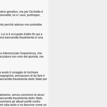
odice genetico, ma per Occhetto è
ionalità, lui e i suoi, purtroppo,
vinto perché adesso non potrebbe
Lui si è occupato d'altro fin qui e
una bancarotta fraudolenta in una
a interiorizzato l'esperienza, che
rezzatura non solo del giurista, ma
avuto il coraggio di rischiare
demagogiche, pensavano di far fare il
bancarotta fraudolenta dello Stato per
lissimo, senza correzioni di alcun
ancarotta fraudolenta dello Stato.
vivere gli attuali partiti contro
a mi odia tanto e mi descrive come un