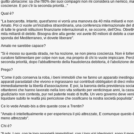
guitto ubriacone: sa che l'80% dei suoi compagni non mi considera un nemico, m
coscienze. E poi c'è la seconda priorità..."
Qual è?
"La bancarotta. Intanto, quest'anno vi vorrà una manovra da 40 mila miliardi e no
Amato. Poi ci vuole un'iniziativa straordinaria, una conferenza internazionale del d
di tutte le grandi istituzioni finanziarie internazionali e, se occorre, dell'Onu. Obiett
mila miliardi di debito. Bisogna dire alla gente: voi avete 80 milioni di debito a crani
sponda del Mediterraneo, vi dovete liberare".
Amato ne sarebbe capace?
"Si è mosso su questa strada, ne ha nozione, se non piena coscienza. Non è toller
curatore fallimentare per colpe non sue, ma proprio di chi lo vuole impiccare. Perc
seconda priorità, dopo l'abbattimento della fraudolenza debitoria, è l'abolizione de
Prego?
"Come il pds conserva la roba, i beni immobili che ne fanno un apparato inestinguib
apparati parastatali che vivono e ingrassano sui contributi obbligatori di dieci milioni
immediatamente la libertà d'associazione. E poi, la baronia della previdenza socia
ottantenni che hanno lavorato nella loro vita soltanto per venticinque anni, la cass
giudiziario non contesta, pur nel patente reato di truffa. Un vero governo deve veni
liquidare subito le realtà più pericolose che ossificano la nostra società populista".
Ce lo vede Amato-bis a dire queste cose a Trentin?
"Amato è intellettualmente e per esperienza il più attrezzato, E comunque questo è 
meno attrezzato".
Chi è?
"Il pds. Loro, con le loro proprietà immobiliari, con i loro vizi ideologici, sono il 