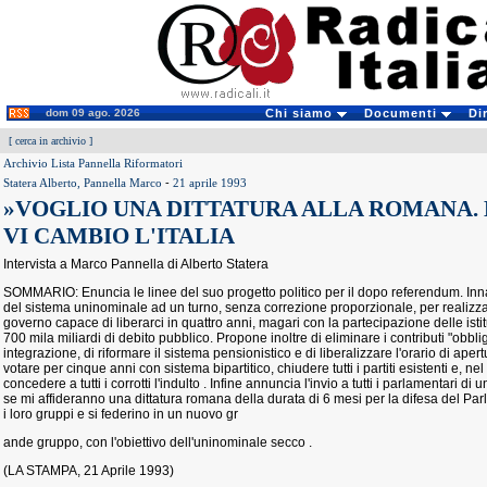
dom 09 ago. 2026
Chi siamo
Documenti
Di
[
cerca in archivio
]
Archivio Lista Pannella Riformatori
Statera Alberto, Pannella Marco
-
21 aprile 1993
»VOGLIO UNA DITTATURA ALLA ROMANA. D
VI CAMBIO L'ITALIA
Intervista a Marco Pannella di Alberto Statera
SOMMARIO: Enuncia le linee del suo progetto politico per il dopo referendum. Inn
del sistema uninominale ad un turno, senza correzione proporzionale, per realizzar
governo capace di liberarci in quattro anni, magari con la partecipazione delle istitu
700 mila miliardi di debito pubblico. Propone inoltre di eliminare i contributi "obbli
integrazione, di riformare il sistema pensionistico e di liberalizzare l'orario di aper
votare per cinque anni con sistema bipartitico, chiudere tutti i partiti esistenti e, n
concedere a tutti i corrotti l'indulto . Infine annuncia l'invio a tutti i parlamentari di 
se mi affideranno una dittatura romana della durata di 6 mesi per la difesa del Par
i loro gruppi e si federino in un nuovo gr
ande gruppo, con l'obiettivo dell'uninominale secco .
(LA STAMPA, 21 Aprile 1993)