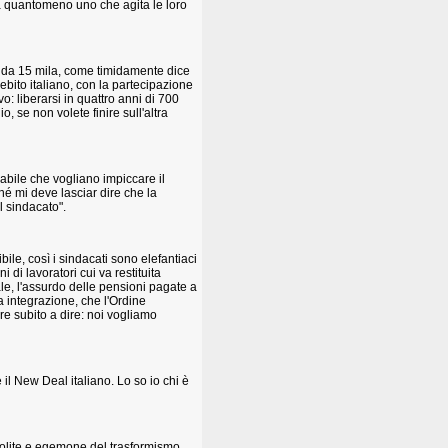
a quantomeno uno che agita le loro
n da 15 mila, come timidamente dice
ebito italiano, con la partecipazione
ivo: liberarsi in quattro anni di 700
o, se non volete finire sull'altra
abile che vogliano impiccare il
hé mi deve lasciar dire che la
l sindacato".
ile, così i sindacati sono elefantiaci
 di lavoratori cui va restituita
le, l'assurdo delle pensioni pagate a
a integrazione, che l'Ordine
re subito a dire: noi vogliamo
il New Deal italiano. Lo so io chi è
monolite e egemone del trasformismo,