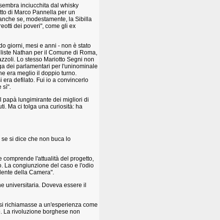
i sembra inciucchita dal whisky
tto di Marco Pannella per un
, anche se, modestamente, la Sibilla
reotti dei poveri", come gli ex
o giorni, mesi e anni - non è stato
alle liste Nathan per il Comune di Roma,
nazzoli. Lo stesso Mariotto Segni non
ega dei parlamentari per l'uninominale
he era meglio il doppio turno.
 era defilato. Fui io a convincerlo
 sì".
 papà lungimirante dei migliori di
uti. Ma ci tolga una curiosità: ha
 se si dice che non buca lo
 comprende l'attualità del progetto,
no. La congiunzione del caso e l'odio
idente della Camera".
ne universitaria. Doveva essere il
a si richiamasse a un'esperienza come
ito. La rivoluzione borghese non