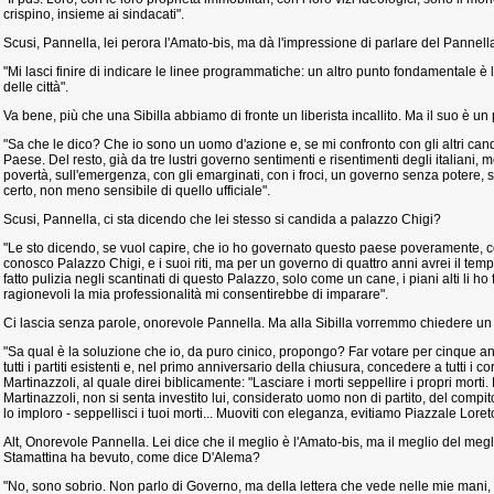
crispino, insieme ai sindacati".
Scusi, Pannella, lei perora l'Amato-bis, ma dà l'impressione di parlare del Pannell
"Mi lasci finire di indicare le linee programmatiche: un altro punto fondamentale è l
delle città".
Va bene, più che una Sibilla abbiamo di fronte un liberista incallito. Ma il suo è
"Sa che le dico? Che io sono un uomo d'azione e, se mi confronto con gli altri candid
Paese. Del resto, già da tre lustri governo sentimenti e risentimenti degli italiani, 
povertà, sull'emergenza, con gli emarginati, con i froci, un governo senza potere, s
certo, non meno sensibile di quello ufficiale".
Scusi, Pannella, ci sta dicendo che lei stesso si candida a palazzo Chigi?
"Le sto dicendo, se vuol capire, che io ho governato questo paese poveramente, co
conosco Palazzo Chigi, e i suoi riti, ma per un governo di quattro anni avrei il te
fatto pulizia negli scantinati di questo Palazzo, solo come un cane, i piani alti li h
ragionevoli la mia professionalità mi consentirebbe di imparare".
Ci lascia senza parole, onorevole Pannella. Ma alla Sibilla vorremmo chiedere un 
"Sa qual è la soluzione che io, da puro cinico, propongo? Far votare per cinque an
tutti i partiti esistenti e, nel primo anniversario della chiusura, concedere a tutti i c
Martinazzoli, al quale direi biblicamente: "Lasciare i morti seppellire i propri morti
Martinazzoli, non si senta investito lui, considerato uomo non di partito, del compit
lo imploro - seppellisci i tuoi morti... Muoviti con eleganza, evitiamo Piazzale Loret
Alt, Onorevole Pannella. Lei dice che il meglio è l'Amato-bis, ma il meglio del m
Stamattina ha bevuto, come dice D'Alema?
"No, sono sobrio. Non parlo di Governo, ma della lettera che vede nelle mie mani, di