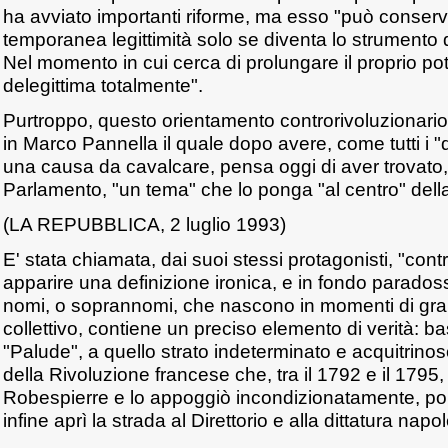
ha avviato importanti riforme, ma esso "può conser
temporanea legittimità solo se diventa lo strumento d
Nel momento in cui cerca di prolungare il proprio pot
delegittima totalmente".
Purtroppo, questo orientamento controrivoluzionario
in Marco Pannella il quale dopo avere, come tutti i 
una causa da cavalcare, pensa oggi di aver trovato, 
Parlamento, "un tema" che lo ponga "al centro" della 
(LA REPUBBLICA, 2 luglio 1993)
E' stata chiamata, dai suoi stessi protagonisti, "cont
apparire una definizione ironica, e in fondo paradoss
nomi, o soprannomi, che nascono in momenti di gra
collettivo, contiene un preciso elemento di verità: ba
"Palude", a quello strato indeterminato e acquitrin
della Rivoluzione francese che, tra il 1792 e il 1795,
Robespierre e lo appoggiò incondizionatamente, poi
infine aprì la strada al Direttorio e alla dittatura napo