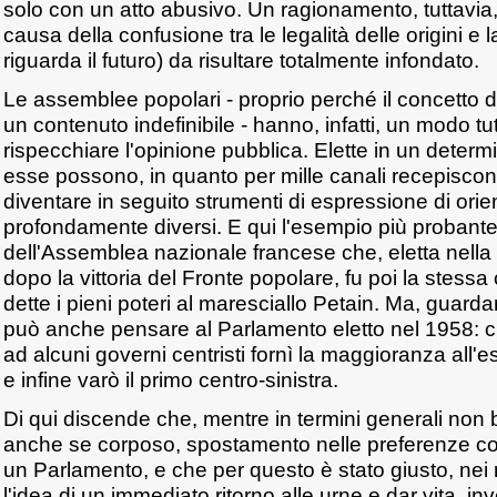
solo con un atto abusivo. Un ragionamento, tuttavia,
causa della confusione tra le legalità delle origini e l
riguarda il futuro) da risultare totalmente infondato.
Le assemblee popolari - proprio perché il concetto 
un contenuto indefinibile - hanno, infatti, un modo tut
rispecchiare l'opinione pubblica. Elette in un determi
esse possono, in quanto per mille canali recepiscono 
diventare in seguito strumenti di espressione di ori
profondamente diversi. E qui l'esempio più probante 
dell'Assemblea nazionale francese che, eletta nella
dopo la vittoria del Fronte popolare, fu poi la stessa
dette i pieni poteri al maresciallo Petain. Ma, guard
può anche pensare al Parlamento eletto nel 1958: c
ad alcuni governi centristi fornì la maggioranza all'
e infine varò il primo centro-sinistra.
Di qui discende che, mentre in termini generali non
anche se corposo, spostamento nelle preferenze coll
un Parlamento, e che per questo è stato giusto, nei m
l'idea di un immediato ritorno alle urne e dar vita, i