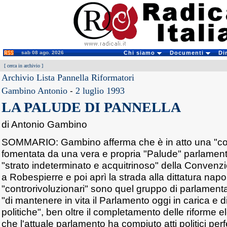
sab 08 ago. 2026
Chi siamo
Documenti
Di
[
cerca in archivio
]
Archivio Lista Pannella Riformatori
Gambino Antonio
-
2 luglio 1993
LA PALUDE DI PANNELLA
di Antonio Gambino
SOMMARIO: Gambino afferma che è in atto una "con
fomentata da una vera e propria "Palude" parlament
"strato indeterminato e acquitrinoso" della Convenz
a Robespierre e poi aprì la strada alla dittatura napole
"controrivoluzionari" sono quel gruppo di parlament
"di mantenere in vita il Parlamento oggi in carica e d
politiche", ben oltre il completamento delle riforme el
che l'attuale parlamento ha compiuto atti politici per