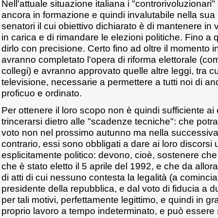
Nell'attuale situazione italiana i "controrivoluzionari
ancora in formazione e quindi invalutabile nella sua p
senatori il cui obiettivo dichiarato è di mantenere in 
in carica e di rimandare le elezioni politiche. Fino 
dirlo con precisione. Certo fino ad oltre il momento 
avranno completato l'opera di riforma elettorale (co
collegi) e avranno approvato quelle altre leggi, tra cu
televisione, necessarie a permettere a tutti noi di a
proficuo e ordinato.
Per ottenere il loro scopo non è quindi sufficiente ai
trincerarsi dietro alle "scadenze tecniche": che pot
voto non nel prossimo autunno ma nella successiva
contrario, essi sono obbligati a dare ai loro discorsi
esplicitamente politico: devono, cioè, sostenere che
che è stato eletto il 5 aprile del 1992, e che da allo
di atti di cui nessuno contesta la legalità (a comincia
presidente della repubblica, e dal voto di fiducia a d
per tali motivi, perfettamente legittimo, e quindi in gr
proprio lavoro a tempo indeterminato, e può essere 