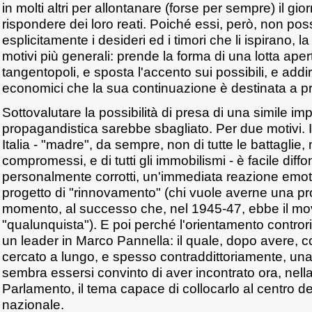
in molti altri per allontanare (forse per sempre) il gi
rispondere dei loro reati. Poiché essi, però, non pos
esplicitamente i desideri ed i timori che li ispirano, la
motivi più generali: prende la forma di una lotta apert
tangentopoli, e sposta l'accento sui possibili, e addirit
economici che la sua continuazione è destinata a p
Sottovalutare la possibilità di presa di una simile i
propagandistica sarebbe sbagliato. Per due motivi. I
Italia - "madre", da sempre, non di tutte le battaglie, m
compromessi, e di tutti gli immobilismi - è facile diff
personalmente corrotti, un'immediata reazione emoti
progetto di "rinnovamento" (chi vuole averne una pr
momento, al successo che, nel 1945-47, ebbe il m
"qualunquista"). E poi perché l'orientamento contror
un leader in Marco Pannella: il quale, dopo avere, c
cercato a lungo, e spesso contraddittoriamente, un
sembra essersi convinto di aver incontrato ora, nella 
Parlamento, il tema capace di collocarlo al centro de
nazionale.