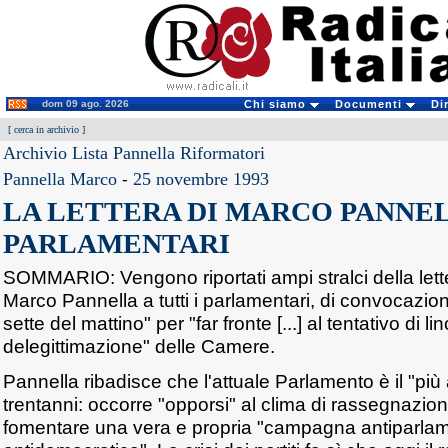
dom 09 ago. 2026
Chi siamo
Documenti
Di
[
cerca in archivio
]
Archivio Lista Pannella Riformatori
Pannella Marco
-
25 novembre 1993
LA LETTERA DI MARCO PANNELL
PARLAMENTARI
SOMMARIO: Vengono riportati ampi stralci della lette
Marco Pannella a tutti i parlamentari, di convocazio
sette del mattino" per "far fronte [...] al tentativo di li
delegittimazione" delle Camere.
Pannella ribadisce che l'attuale Parlamento è il "più
trentanni: occorre "opporsi" al clima di rassegnazio
fomentare una vera e propria "campagna antiparla