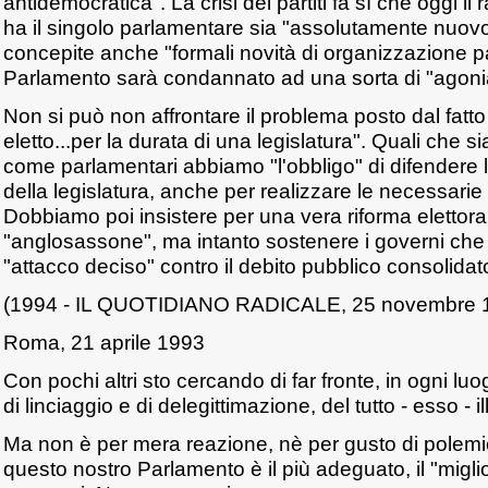
antidemocratica". La crisi dei partiti fa sì che oggi i
ha il singolo parlamentare sia "assolutamente nuov
concepite anche "formali novità di organizzazione pa
Parlamento sarà condannato ad una sorta di "agoni
Non si può non affrontare il problema posto dal fatt
eletto...per la durata di una legislatura". Quali che sia
come parlamentari abbiamo "l'obbligo" di difendere l
della legislatura, anche per realizzare le necessarie r
Dobbiamo poi insistere per una vera riforma elettoral
"anglosassone", ma intanto sostenere i governi che
"attacco deciso" contro il debito pubblico consolidat
(1994 - IL QUOTIDIANO RADICALE, 25 novembre 
Roma, 21 aprile 1993
Con pochi altri sto cercando di far fronte, in ogni lu
di linciaggio e di delegittimazione, del tutto - esso - 
Ma non è per mera reazione, nè per gusto di polemic
questo nostro Parlamento è il più adeguato, il "miglio