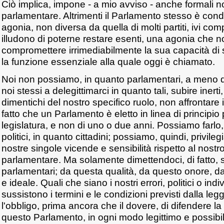
Ciò implica, impone - a mio avviso - anche formali n
parlamentare. Altrimenti il Parlamento stesso è con
agonia, non diversa da quella di molti partiti, ivi comp
illudono di poterne restare esenti, una agonia che 
compromettere irrimediabilmente la sua capacità di
la funzione essenziale alla quale oggi è chiamato.
Noi non possiamo, in quanto parlamentari, a meno di
noi stessi a delegittimarci in quanto tali, subire inert
dimentichi del nostro specifico ruolo, non affrontare
fatto che un Parlamento è eletto in linea di principio
legislatura, e non di uno o due anni. Possiamo farlo
politici, in quanto cittadini; possiamo, quindi, privileg
nostre singole vicende e sensibilità rispetto al nostr
parlamentare. Ma solamente dimettendoci, di fatto, se
parlamentari; da questa qualità, da questo onore, da
e ideale. Quali che siano i nostri errori, politici o indi
sussistono i termini e le condizioni previsti dalla le
l'obbligo, prima ancora che il dovere, di difendere la
questo Parlamento, in ogni modo legittimo e possibile.