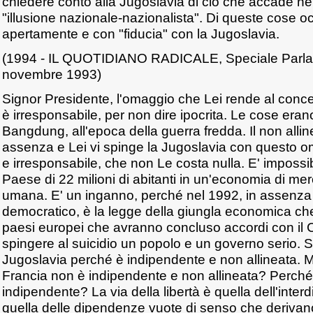
chiedere conto alla Jugoslavia di ciò che accade ne
"illusione nazionale-nazionalista". Di queste cose o
apertamente e con "fiducia" con la Jugoslavia.
(1994 - IL QUOTIDIANO RADICALE, Speciale Parla
novembre 1993)
Signor Presidente, l'omaggio che Lei rende al conce
è irresponsabile, per non dire ipocrita. Le cose eran
Bangdung, all'epoca della guerra fredda. Il non alli
assenza e Lei vi spinge la Jugoslavia con questo om
e irresponsabile, che non Le costa nulla. E' impossi
Paese di 22 milioni di abitanti in un'economia di m
umana. E' un inganno, perché nel 1992, in assenza d
democratico, è la legge della giungla economica che
paesi europei che avranno concluso accordi con il 
spingere al suicidio un popolo e un governo serio. S
Jugoslavia perché è indipendente e non allineata. M
Francia non è indipendente e non allineata? Perch
indipendente? La via della libertà è quella dell'int
quella delle dipendenze vuote di senso che deriva