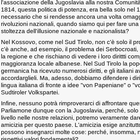
l'associazione della Jugoslavia alla nostra Comunit
1814, questa politica di potenza, era bella solo nel 
necessario che si rendesse ancora una volta omaggi
rivoluzioni nazionali, quando siamo qui per fare una 
stoltezza dell'illusione nazionale e nazionalista?
Nel Kossovo, come nel Sud Tirolo, non c'è solo il pr
c'è anche, ad esempio, il problema dei Serbocroati,
la regione e che rischiano di vedere i loro dirittti c
maggioranza locale albanese. Nel Sud Tirolo la popo
germanica ha ricevuto numerosi diritti, e gli italiani 
accordarglieli. Ma, adesso, dobbiamo difendere i diri
lingua italiana di fronte a idee "von Papeniane" o "
Sudtiroler Volkspartei.
Infine, nessuno potrà rimproverarci di affrontare que
Parliamone dunque con la Jugoslavia, perché, sol
livello nelle nostre relazioni, potremo veramente dar
amicizia per questo paese. L'amicizia esige anzitutto
possono insegnarci molte cose: perché, insomma, no
rispettivi valori fondamentali?