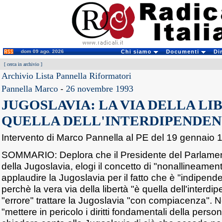
dom 09 ago. 2026
Chi siamo
Documenti
Di
[
cerca in archivio
]
Archivio Lista Pannella Riformatori
Pannella Marco
-
26 novembre 1993
JUGOSLAVIA: LA VIA DELLA LI
QUELLA DELL'INTERDIPENDE
Intervento di Marco Pannella al PE del 19 gennaio 
SOMMARIO: Deplora che il Presidente del Parlament
della Jugoslavia, elogi il concetto di "nonallineamen
applaudire la Jugoslavia per il fatto che è "indipende
perchè la vera via della libertà "è quella dell'interdi
"errore" trattare la Jugoslavia "con compiacenza".
"mettere in pericolo i diritti fondamentali della perso