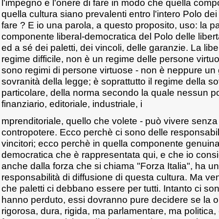
l'impegno e l'onere di fare in modo che quella compo
quella cultura siano prevalenti entro l'intero Polo dei
fare ? E io una parola, a questo proposito, uso: la pa
componente liberal-democratica del Polo delle libertà
ed a sé dei paletti, dei vincoli, delle garanzie. La l
regime difficile, non è un regime delle persone virtuo
sono regimi di persone virtuose - non è neppure un 
sovranità della legge; è soprattutto il regime della s
particolare, della norma secondo la quale nessun po
finanziario, editoriale, industriale, i
mprenditoriale, quello che volete - può vivere senz
contropotere. Ecco perchè ci sono delle responsabili
vincitori; ecco perchè in quella componente genuina
democratica che è rappresentata qui, e che io cons
anche dalla forza che si chiama "Forza Italia", ha u
responsabilità di diffusione di questa cultura. Ma ve
che paletti ci debbano essere per tutti. Intanto ci s
hanno perduto, essi dovranno pure decidere se la op
rigorosa, dura, rigida, ma parlamentare, ma politica,