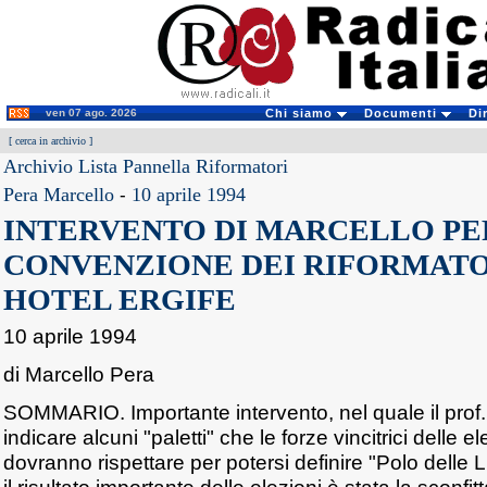
ven 07 ago. 2026
Chi siamo
Documenti
Di
[
cerca in archivio
]
Archivio Lista Pannella Riformatori
Pera Marcello
-
10 aprile 1994
INTERVENTO DI MARCELLO PER
CONVENZIONE DEI RIFORMATOR
HOTEL ERGIFE
10 aprile 1994
di Marcello Pera
SOMMARIO. Importante intervento, nel quale il prof. 
indicare alcuni "paletti" che le forze vincitrici delle 
dovranno rispettare per potersi definire "Polo delle