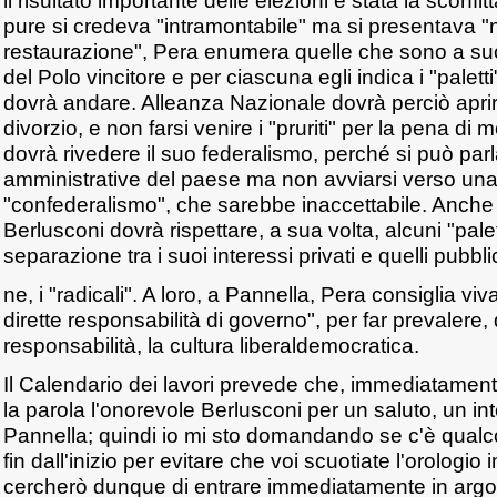
il risultato importante delle elezioni è stata la sconfit
pure si credeva "intramontabile" ma si presentava "
restaurazione", Pera enumera quelle che sono a su
del Polo vincitore e per ciascuna egli indica i "paletti
dovrà andare. Alleanza Nazionale dovrà perciò aprirs
divorzio, e non farsi venire i "pruriti" per la pena di
dovrà rivedere il suo federalismo, perché si può parl
amministrative del paese ma non avviarsi verso una
"confederalismo", che sarebbe inaccettabile. Anche 
Berlusconi dovrà rispettare, a sua volta, alcuni "palet
separazione tra i suoi interessi privati e quelli pubblici
ne, i "radicali". A loro, a Pannella, Pera consiglia 
dirette responsabilità di governo", per far prevalere
responsabilità, la cultura liberaldemocratica.
Il Calendario dei lavori prevede che, immediatamen
la parola l'onorevole Berlusconi per un saluto, un in
Pannella; quindi io mi sto domandando se c'è qualc
fin dall'inizio per evitare che voi scuotiate l'orolog
cercherò dunque di entrare immediatamente in arg