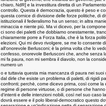
chiaro, NdR] e la investitura diretta di un Parlamento
controllo. Questa è democrazia, questo è peso e co
questa cornice di divisione delle forze politiche, di d
istituzionali il federalismo ha un senso; in altra man
minaccia e niente più. Ma vi dicevo, per la compone
ci sono dei paletti che dobbiamo onestamente, tran
chiaramente porre a Forza Italia, che è la forza polit
elezioni. Qui mi devo rivolgere, se me lo consente d
all'onorevole Berlusconi; è la prima volta che lo ved
confesso, onorevole Berlusconi che, anche senza la 
mi fa paura, non mi sembra il diavolo, non la consid
numero un
o e tuttavia questa mia mancanza di paura nei suoi r
dal dirle che esiste un problema di paletti, di rigidi p
confronti; perchè, come dicevo prima, così come la
regime di persone virtuose, o di persone che hanno 
d'intenti e delle intenzioni nobili, così nel suo caso
dovrà essere e il polo liberal-democratico questo do
separazione e un'indicazione netta di separazione d'in