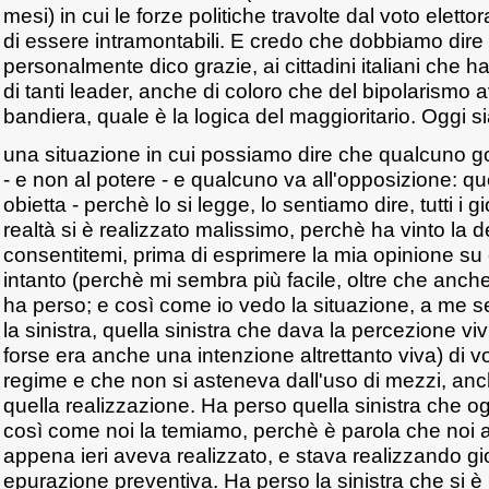
mesi) in cui le forze politiche travolte dal voto elet
di essere intramontabili. E credo che dobbiamo dire
personalmente dico grazie, ai cittadini italiani che
di tanti leader, anche di coloro che del bipolarismo
bandiera, quale è la logica del maggioritario. Oggi s
una situazione in cui possiamo dire che qualcuno g
- e non al potere - e qualcuno va all'opposizione: qu
obietta - perchè lo si legge, lo sentiamo dire, tutti i 
realtà si è realizzato malissimo, perchè ha vinto la d
consentitemi, prima di esprimere la mia opinione su c
intanto (perchè mi sembra più facile, oltre che anche
ha perso; e così come io vedo la situazione, a me 
la sinistra, quella sinistra che dava la percezione vi
forse era anche una intenzione altrettanto viva) di v
regime e che non si asteneva dall'uso di mezzi, anch
quella realizzazione. Ha perso quella sinistra che o
così come noi la temiamo, perchè è parola che noi 
appena ieri aveva realizzato, e stava realizzando g
epurazione preventiva. Ha perso la sinistra che si è