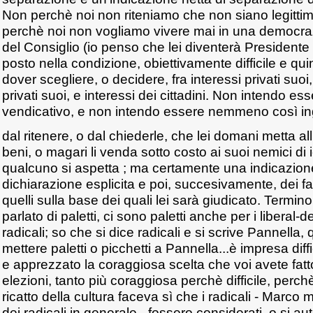
Non perchè noi non riteniamo che non siano legittimi
perchè noi non vogliamo vivere mai in una democrazi
del Consiglio (io penso che lei diventerà Presidente 
posto nella condizione, obiettivamente difficile e quin
dover scegliere, o decidere, fra interessi privati suoi, 
privati suoi, e interessi dei cittadini. Non intendo e
vendicativo, e non intendo essere nemmeno così i
dal ritenere, o dal chiederle, che lei domani metta all'
beni, o magari li venda sotto costo ai suoi nemici di 
qualcuno si aspetta ; ma certamente una indicazion
dichiarazione esplicita e poi, succesivamente, dei fa
quelli sulla base dei quali lei sarà giudicato. Termi
parlato di paletti, ci sono paletti anche per i liberal-
radicali; so che si dice radicali e si scrive Pannella,
mettere paletti o picchetti a Pannella...è impresa dif
e apprezzato la coraggiosa scelta che voi avete fatt
elezioni, tanto più coraggiosa perchè difficile, perchè i
ricatto della cultura faceva sì che i radicali - Marco 
dei radicali in generale - fossero considerati, o si 