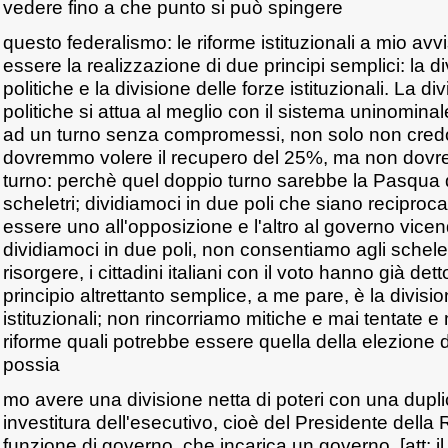
vedere fino a che punto si può spingere
questo federalismo: le riforme istituzionali a mio a
essere la realizzazione di due principi semplici: la di
politiche e la divisione delle forze istituzionali. La di
politiche si attua al meglio con il sistema uninomina
ad un turno senza compromessi, non solo non cred
dovremmo volere il recupero del 25%, ma non dovr
turno: perchè quel doppio turno sarebbe la Pasqua 
scheletri; dividiamoci in due poli che siano reciproc
essere uno all'opposizione e l'altro al governo vic
dividiamoci in due poli, non consentiamo agli schelet
risorgere, i cittadini italiani con il voto hanno già detto
principio altrettanto semplice, a me pare, è la divisio
istituzionali; non rincorriamo mitiche e mai tentate 
riforme quali potrebbe essere quella della elezione d
possia
mo avere una divisione netta di poteri con una duplic
investitura dell'esecutivo, cioè del Presidente dell
funzione di governo, che incarica un governo, [att: 