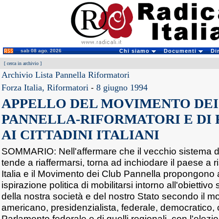
sab 08 ago. 2026
Chi siamo
Documenti
Di
[
cerca in archivio
]
Archivio Lista Pannella Riformatori
Forza Italia, Riformatori
-
8 giugno 1994
APPELLO DEL MOVIMENTO DEI
PANNELLA-RIFORMATORI E DI 
AI CITTADINI ITALIANI
SOMMARIO: Nell'affermare che il vecchio sistema dei
tende a riaffermarsi, torna ad inchiodare il paese a r
Italia e il Movimento dei Club Pannella propongono a
ispirazione politica di mobilitarsi intorno all'obiettivo
della nostra società e del nostro Stato secondo il 
americano, presidenzialista, federale, democratico,
Parlamento federale e di quelli regionali, con l'elez