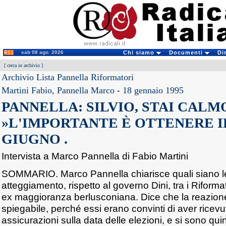
sab 08 ago. 2026
Chi siamo
Documenti
Di
[
cerca in archivio
]
Archivio Lista Pannella Riformatori
Martini Fabio, Pannella Marco
-
18 gennaio 1995
PANNELLA: SILVIO, STAI CALM
»L'IMPORTANTE È OTTENERE I
GIUGNO .
Intervista a Marco Pannella di Fabio Martini
SOMMARIO. Marco Pannella chiarisce quali siano l
atteggiamento, rispetto al governo Dini, tra i Riformato
ex maggioranza berlusconiana. Dice che la reazione 
spiegabile, perché essi erano convinti di aver ricev
assicurazioni sulla data delle elezioni, e si sono quindi