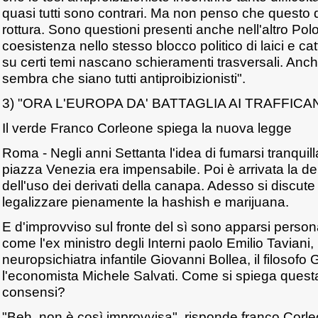
quasi tutti sono contrari. Ma non penso che quest
rottura. Sono questioni presenti anche nell'altro Po
coesistenza nello stesso blocco politico di laici e cat
su certi temi nascano schieramenti trasversali. Anc
sembra che siano tutti antiproibizionisti".
3) "ORA L'EUROPA DA' BATTAGLIA AI TRAFFICAN
Il verde Franco Corleone spiega la nuova legge
Roma - Negli anni Settanta l'idea di fumarsi tranqui
piazza Venezia era impensabile. Poi è arrivata la d
dell'uso dei derivati della canapa. Adesso si discute
legalizzare pienamente la hashish e marijuana.
E d'improvviso sul fronte del sì sono apparsi person
come l'ex ministro degli Interni paolo Emilio Taviani,
neuropsichiatra infantile Giovanni Bollea, il filosofo G
l'economista Michele Salvati. Come si spiega questa
consensi?
"Beh, non è così improvvisa", risponde franco Corle