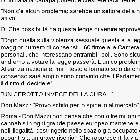
D. In Italia la canapa potrebbe crescere facilmente?
"Non c'è alcun problema: sarebbe un settore della no
attivo".
D. Che possibilità ha questa legge di venire approv
"Dopo quella sulla violenza sessuale questa è la leg
maggior numero di consensi: 160 firme alla Camera.
personali, che interessano entrambi i poli. Sono si
andremo a votare la legge passerà. L'unico problema
Alleanza nazionale, ma il testo è formato solo da cinq
consenso sarà ampio sono convinto che il Parlament
il diritto di decidere".
"UN CEROTTO INVECE DELLA CURA..."
Don Mazzi: "Provo schifo per lo spinello al mercato"
Roma - Don Mazzi non pensa che con oltre milioni d
cannabis in ogni grande paese europeo mantenere
nell'illegalità, costringerlo nello spazio già occupato 
pesanti sia un grave rischio? Che rappresenti la via 