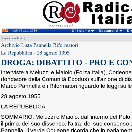
sab 08 ago. 2026
Chi siamo
Documenti
Di
[
cerca in archivio
]
Archivio Lista Pannella Riformatori
La Repubblica
-
28 agosto 1995
DROGA: DIBATTITO - PRO E C
Interviste a Meluzzi e Maiolo (Forza Italia), Corleon
(fondatore della Comunità Exodus) sull'azione di dis
Marco Pannella e i Riformatori riguardo le leggi sull
28 agosto 1955
LA REPUBBLICA
SOMMARIO. Meluzzi e Maiolo, dall'interno del Polo,
il primo, del suo dissenso, l'altra, del suo consenso al
Pannella. Il verde Corleone ricorda che in parlament