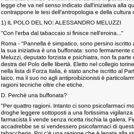
legge che va nel senso indicato dall'iniziativa alla 
contrappone le tesi dell'antropologia e della cultura 
1) IL POLO DEL NO: ALESSANDRO MELUZZI
"Con l'erba dal tabaccaio si finisce nell'eroina..."
Roma - "Pannella è simpatico, sono persino iscritto a
la sua iniziativa è una buffonata: sono fermamente 
Meluzzi, deputato forzista e psichiatra, non fa part
destra del Polo delle libertà. Eletto nel collegio torin
nella lista di Forza Italia, è stato anche iscritto al Pa
laico, ma il suo no agli antiproibizionisti è particola
ragioni tecniche oltre che etiche.
D. Perché una buffonata?
"Per quattro ragioni. Intanto ci sono psicofarmaci m
droghe leggere sottoposti a una fortissima vigilanza s
farmacista li vende senza ricetta rischia la galera. 
accadrebbe se si vendessero psicofarmaci di quest
tabaccheria. Poi c'è una ragione che è legata alla s