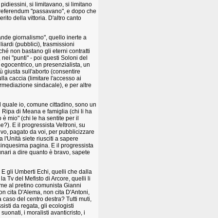
 pidiessini, si limitavano, si limitano
o i referendum "passavano", e dopo che
erito della vittoria. D'altro canto
grande giornalismo", quello inerte a
ardi (pubblici), trasmissioni
ché non bastano gli eterni contratti
 nei "punti" - poi questi Soloni del
egocentrico, un presenzialista, un
 giusta sull'aborto (consentire
lla caccia (limitare l'accesso ai
termediazione sindacale), e per altre
al quale io, comune cittadino, sono un
 Ripa di Meana e famiglia (chi li ha
 è mio" (chi le ha sentite per il
e?). E il progressista Veltroni, su
sivo, pagato da voi, per pubblicizzare
a l'Unità siete riusciti a sapere
cinquesima pagina. E il progressista
unari a dire quanto è bravo, sapete
E gli Umberti Echi, quelli che dalla
 Tv del Mefisto di Arcore, quelli li
ieme al pretino comunista Gianni
non cita D'Alema, non cita D'Antoni,
caso del centro destra? Tutti muti,
sisti da regata, gli ecologisti
uonati, i moralisti avanticristo, i