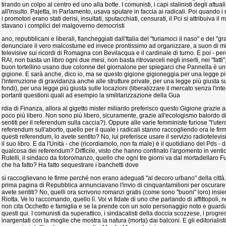
tirando un colpo al centro ed uno alla botte. I comunisti, i capi stalinisti degli attuali
all'insulto. Pajetta, in Parlamento, usava sputare in faccia ai radicali. Poi quand
i promotori erano stati derisi, insultati, sputacchiati, censurati, il Pci si attribuiva il m
stavano i complici del malgoverno democristi
ano, repubblicani e liberali, fiancheggiati dall'Italia del "turiamoci il naso" e del "
denunciare il vero malcostume ed invece prontissimo ad organizzare, a suon di mili
televisive sui ricordi di Romagna con Bevilacqua e il cardinale di turno. E poi - per
RAI, non basta un libro ogni due mesi, non basta ritrovarceli negli inserti, nei "fatti",
buon tortellino usano due colonne del giornalone per spiegarci che Pannella è un 
gigione. E sarà anche, dico io, ma se questo gigione gigioneggia per una legge più
l'interruzione di gravidanza anche alle strutture private, per una legge più giusta su
fondi), per una legge più giusta sulle locazioni (liberalizzare il mercato senza l'in
portanti questioni quali ad esempio la smilitarizzazione della Gua
rdia di Finanza, allora al gigetto mister miliardo preferisco questo Gigione grazie 
poco più libero. Non sono più libero, sicuramente, grazie all'ecologismo balordo di
sentiti per il referendum sulla caccia?). Oppure alle varie femministe furiose "l'utero
referendum sull'aborto, quello per il quale i radicali stanno raccogliendo ora le firm
questi referendum, lo avete sentito? No, lui preferisce usare il servizio radiotelevi
il suo libro. E da l'Unità - che (ricordiamolo, non fa male) è il quotidiano del Pds - d
qualcosa dei referendum? Difficile, visto che hanno confinato l'argomento in venti
Rutelli, il sindaco da fotoromanzo, quello che ogni tre giorni va dal mortadellaro F
che ha fatto? Ha fatto sequestrare i banchetti dove
si raccoglievano le firme perché non erano adeguati "al decoro urbano" della città. 
prima pagina di Repubblica annunciavano l'invio di cinquantamilioni per oscurare la
avete sentiti? No, quelli ora scrivono romanzi gratis (come sono "buoni" loro) ins
Riotta. Ve lo raccomando, quello lì. Voi vi fidate di uno che parlando di affittopoli, 
non cita Occhetto e famiglia e se la prende con un solo personaggio noto e guarda 
questi qui. I comunisti da superattico, i sindacalisti della doccia scozzese, i progres
inargentati con la moglie che mostra la natura (morta) dai balconi. E gli editorialisti s