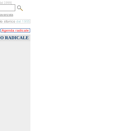
dal 1999]
 avanzata
Agenda radicale
CO RADICALE