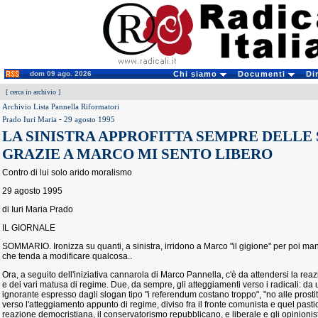
dom 09 ago. 2026
Chi siamo
Documenti
Di
[
cerca in archivio
]
Archivio Lista Pannella Riformatori
Prado Iuri Maria
-
29 agosto 1995
LA SINISTRA APPROFITTA SEMPRE DELLE 
GRAZIE A MARCO MI SENTO LIBERO
Contro di lui solo arido moralismo
29 agosto 1995
di Iuri Maria Prado
IL GIORNALE
SOMMARIO. Ironizza su quanti, a sinistra, irridono a Marco "il gigione" per poi mant
che tenda a modificare qualcosa..
Ora, a seguito dell'iniziativa cannarola di Marco Pannella, c'è da attendersi la re
e dei vari matusa di regime. Due, da sempre, gli atteggiamenti verso i radicali: da 
ignorante espresso dagli slogan tipo "i referendum costano troppo", "no alle prostitu
verso l'atteggiamento appunto di regime, diviso fra il fronte comunista e quel pastic
reazione democristiana, il conservatorismo repubblicano, e liberale e gli opinionis