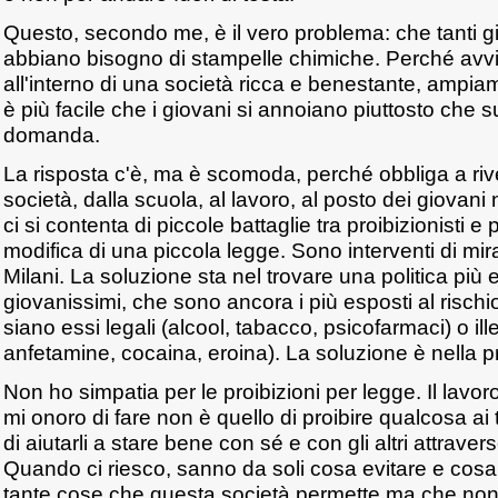
Questo, secondo me, è il vero problema: che tanti g
abbiano bisogno di stampelle chimiche. Perché avv
all'interno di una società ricca e benestante, ampi
è più facile che i giovani si annoiano piuttosto che
domanda.
La risposta c'è, ma è scomoda, perché obbliga a ri
società, dalla scuola, al lavoro, al posto dei giovan
ci si contenta di piccole battaglie tra proibizionisti e 
modifica di una piccola legge. Sono interventi di mi
Milani. La soluzione sta nel trovare una politica più e
giovanissimi, che sono ancora i più esposti al rischi
siano essi legali (alcool, tabacco, psicofarmaci) o ille
anfetamine, cocaina, eroina). La soluzione è nella 
Non ho simpatia per le proibizioni per legge. Il lavor
mi onoro di fare non è quello di proibire qualcosa a
di aiutarli a stare bene con sé e con gli altri attravers
Quando ci riesco, sanno da soli cosa evitare e cosa 
tante cose che questa società permette ma che non 