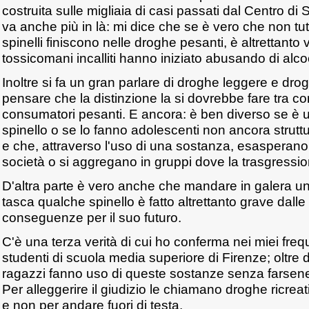
costruita sulle migliaia di casi passati dal Centro di 
va anche più in là: mi dice che se è vero che non tut
spinelli finiscono nelle droghe pesanti, è altrettanto v
tossicomani incalliti hanno iniziato abusando di alcoo
Inoltre si fa un gran parlare di droghe leggere e dr
pensare che la distinzione la si dovrebbe fare tra c
consumatori pesanti. E ancora: è ben diverso se è 
spinello o se lo fanno adolescenti non ancora strutt
e che, attraverso l'uso di una sostanza, esasperano il
società o si aggregano in gruppi dove la trasgressione
D'altra parte è vero anche che mandare in galera u
tasca qualche spinello è fatto altrettanto grave dall
conseguenze per il suo futuro.
C'è una terza verità di cui ho conferma nei miei frequ
studenti di scuola media superiore di Firenze; oltre d
ragazzi fanno uso di queste sostanze senza farsen
Per alleggerire il giudizio le chiamano droghe ricreati
e non per andare fuori di testa.