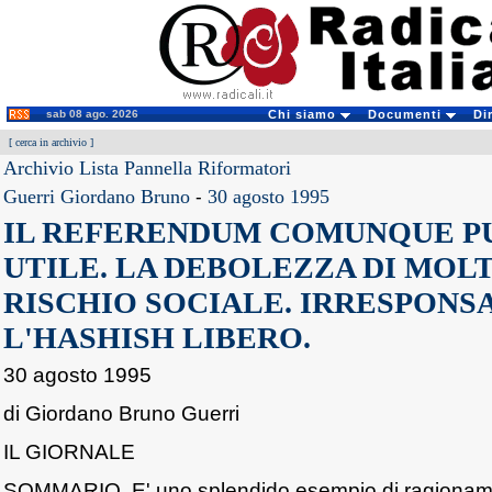
sab 08 ago. 2026
Chi siamo
Documenti
Di
[
cerca in archivio
]
Archivio Lista Pannella Riformatori
Guerri Giordano Bruno
-
30 agosto 1995
IL REFERENDUM COMUNQUE PU
UTILE. LA DEBOLEZZA DI MOLTI
RISCHIO SOCIALE. IRRESPONS
L'HASHISH LIBERO.
30 agosto 1995
di Giordano Bruno Guerri
IL GIORNALE
SOMMARIO. E' uno splendido esempio di ragioname