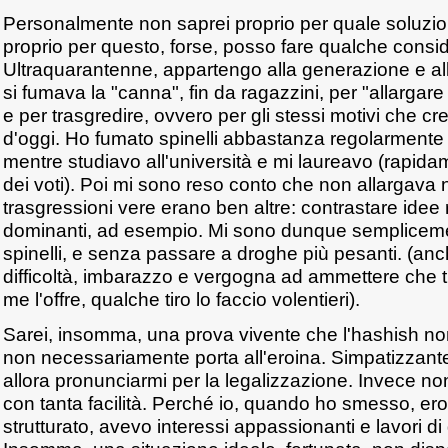
Personalmente non saprei proprio per quale soluzi
proprio per questo, forse, posso fare qualche consi
Ultraquarantenne, appartengo alla generazione e alla
si fumava la "canna", fin da ragazzini, per "allargare
e per trasgredire, ovvero per gli stessi motivi che c
d'oggi. Ho fumato spinelli abbastanza regolarmente 
mentre studiavo all'università e mi laureavo (rapid
dei voti). Poi mi sono reso conto che non allargava
trasgressioni vere erano ben altre: contrastare idee 
dominanti, ad esempio. Mi sono dunque sempliceme
spinelli, e senza passare a droghe più pesanti. (an
difficoltà, imbarazzo e vergogna ad ammettere che t
me l'offre, qualche tiro lo faccio volentieri).
Sarei, insomma, una prova vivente che l'hashish n
non necessariamente porta all'eroina. Simpatizzante
allora pronunciarmi per la legalizzazione. Invece non
con tanta facilità. Perché io, quando ho smesso, ero
strutturato, avevo interessi appassionanti e lavori d