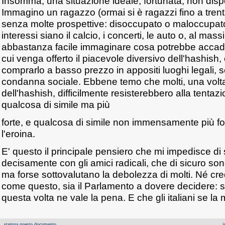
Insomma, una situazione ideale, fortunata, non dispon
Immagino un ragazzo (ormai si è ragazzi fino a trent'
senza molte prospettive: disoccupato o maloccupato
interessi siano il calcio, i concerti, le auto o, al mas
abbastanza facile immaginare cosa potrebbe accad
cui venga offerto il piacevole diversivo dell'hashish, 
comprarlo a basso prezzo in appositi luoghi legali,
condanna sociale. Ebbene temo che molti, una volta 
dell'hashish, difficilmente resisterebbero alla tentaz
qualcosa di simile ma più
forte, e qualcosa di simile non immensamente più fo
l'eroina.
E' questo il principale pensiero che mi impedisce di
decisamente con gli amici radicali, che di sicuro so
ma forse sottovalutano la debolezza di molti. Né cr
come questo, sia il Parlamento a dovere decidere: s
questa volta ne vale la pena. E che gli italiani se l
stampa questo documento
i