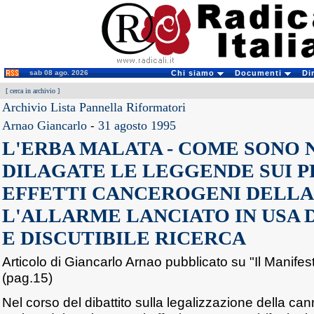
sab 08 ago. 2026
Chi siamo
Documenti
Di
[
cerca in archivio
]
Archivio Lista Pannella Riformatori
Arnao Giancarlo
-
31 agosto 1995
L'ERBA MALATA - COME SONO 
DILAGATE LE LEGGENDE SUI P
EFFETTI CANCEROGENI DELLA
L'ALLARME LANCIATO IN USA 
E DISCUTIBILE RICERCA
Articolo di Giancarlo Arnao pubblicato su "Il Manifes
(pag.15)
Nel corso del dibattito sulla legalizzazione della c