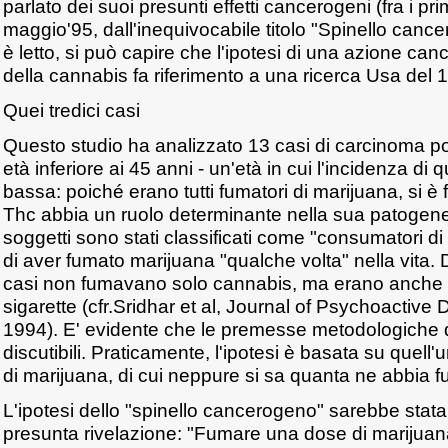
parlato dei suoi presunti effetti cancerogeni (fra i prim
maggio'95, dall'inequivocabile titolo "Spinello canc
è letto, si può capire che l'ipotesi di una azione ca
della cannabis fa riferimento a una ricerca Usa del 
Quei tredici casi
Questo studio ha analizzato 13 casi di carcinoma po
età inferiore ai 45 anni - un'età in cui l'incidenza di
bassa: poiché erano tutti fumatori di marijuana, si è f
Thc abbia un ruolo determinante nella sua patogenesi
soggetti sono stati classificati come "consumatori di 
di aver fumato marijuana "qualche volta" nella vita. D
casi non fumavano solo cannabis, ma erano anche fu
sigarette (cfr.Sridhar et al, Journal of Psychoactive 
1994). E' evidente che le premesse metodologiche d
discutibili. Praticamente, l'ipotesi è basata su quell
di marijuana, di cui neppure si sa quanta ne abbia f
L'ipotesi dello "spinello cancerogeno" sarebbe stata
presunta rivelazione: "Fumare una dose di marijuan