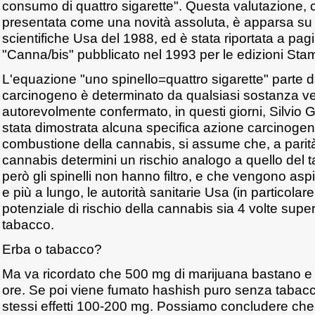
consumo di quattro sigarette". Questa valutazione, 
presentata come una novità assoluta, è apparsa su 
scientifiche Usa del 1988, ed è stata riportata a pagi
"Canna/bis" pubblicato nel 1993 per le edizioni Stam
L'equazione "uno spinello=quattro sigarette" parte da
carcinogeno è determinato da qualsiasi sostanza v
autorevolmente confermato, in questi giorni, Silvio 
stata dimostrata alcuna specifica azione carcinogena
combustione della cannabis, si assume che, a parità
cannabis determini un rischio analogo a quello del
però gli spinelli non hanno filtro, e che vengono asp
e più a lungo, le autorità sanitarie Usa (in particolare
potenziale di rischio della cannabis sia 4 volte super
tabacco.
Erba o tabacco?
Ma va ricordato che 500 mg di marijuana bastano e
ore. Se poi viene fumato hashish puro senza tabacc
stessi effetti 100-200 mg. Possiamo concludere che i 