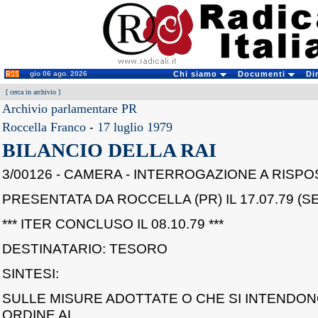
gio 06 ago. 2026
Chi siamo
Documenti
Di
[
cerca in archivio
]
Archivio parlamentare PR
Roccella Franco
-
17 luglio 1979
BILANCIO DELLA RAI
3/00126 - CAMERA - INTERROGAZIONE A RISP
PRESENTATA DA ROCCELLA (PR) IL 17.07.79 (SE
*** ITER CONCLUSO IL 08.10.79 ***
DESTINATARIO: TESORO
SINTESI:
SULLE MISURE ADOTTATE O CHE SI INTENDON
ORDINE AL