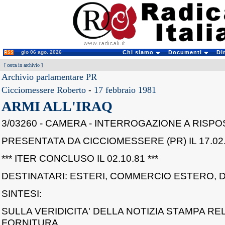
gio 06 ago. 2026
Chi siamo
Documenti
Di
[
cerca in archivio
]
Archivio parlamentare PR
Cicciomessere Roberto
-
17 febbraio 1981
ARMI ALL'IRAQ
3/03260 - CAMERA - INTERROGAZIONE A RISP
PRESENTATA DA CICCIOMESSERE (PR) IL 17.02.
*** ITER CONCLUSO IL 02.10.81 ***
DESTINATARI: ESTERI, COMMERCIO ESTERO, 
SINTESI:
SULLA VERIDICITA' DELLA NOTIZIA STAMPA RE
FORNITURA