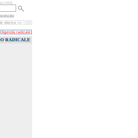
dal 1999]
 avanzata
Agenda radicale
CO RADICALE