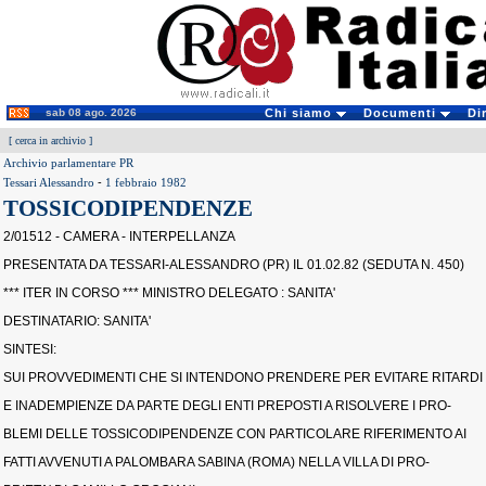
sab 08 ago. 2026
Chi siamo
Documenti
Di
[
cerca in archivio
]
Archivio parlamentare PR
Tessari Alessandro
-
1 febbraio 1982
TOSSICODIPENDENZE
2/01512 - CAMERA - INTERPELLANZA
PRESENTATA DA TESSARI-ALESSANDRO (PR) IL 01.02.82 (SEDUTA N. 450)
*** ITER IN CORSO *** MINISTRO DELEGATO : SANITA'
DESTINATARIO: SANITA'
SINTESI:
SUI PROVVEDIMENTI CHE SI INTENDONO PRENDERE PER EVITARE RITARDI
E INADEMPIENZE DA PARTE DEGLI ENTI PREPOSTI A RISOLVERE I PRO-
BLEMI DELLE TOSSICODIPENDENZE CON PARTICOLARE RIFERIMENTO AI
FATTI AVVENUTI A PALOMBARA SABINA (ROMA) NELLA VILLA DI PRO-