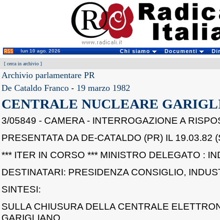
lun 10 ago. 2026
Chi siamo
Documenti
Di
[
cerca in archivio
]
Archivio parlamentare PR
De Cataldo Franco
-
19 marzo 1982
CENTRALE NUCLEARE GARIGL
3/05849 - CAMERA - INTERROGAZIONE A RISP
PRESENTATA DA DE-CATALDO (PR) IL 19.03.82 (
*** ITER IN CORSO *** MINISTRO DELEGATO : I
DESTINATARI: PRESIDENZA CONSIGLIO, INDUS
SINTESI:
SULLA CHIUSURA DELLA CENTRALE ELETTRO
GARIGLIANO