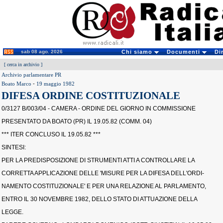
sab 08 ago. 2026
Chi siamo
Documenti
Di
[
cerca in archivio
]
Archivio parlamentare PR
Boato Marco
-
19 maggio 1982
DIFESA ORDINE COSTITUZIONALE
0/3127 B/003/04 - CAMERA - ORDINE DEL GIORNO IN COMMISSIONE
PRESENTATO DA BOATO (PR) IL 19.05.82 (COMM. 04)
*** ITER CONCLUSO IL 19.05.82 ***
SINTESI:
PER LA PREDISPOSIZIONE DI STRUMENTI ATTI A CONTROLLARE LA
CORRETTA APPLICAZIONE DELLE 'MISURE PER LA DIFESA DELL'ORDI-
NAMENTO COSTITUZIONALE' E PER UNA RELAZIONE AL PARLAMENTO,
ENTRO IL 30 NOVEMBRE 1982, DELLO STATO DI ATTUAZIONE DELLA
LEGGE.