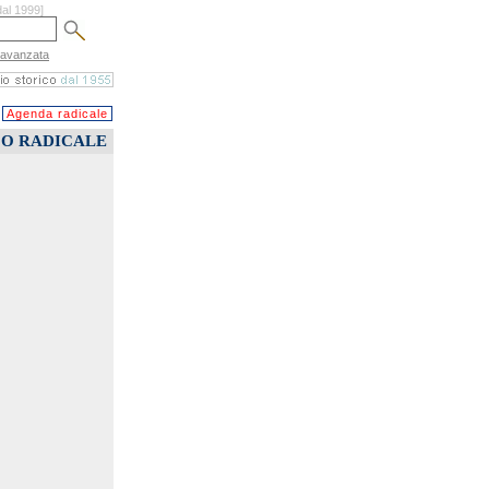
dal 1999]
 avanzata
Agenda radicale
CO RADICALE