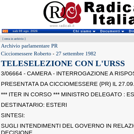
sab 08 ago. 2026
Chi siamo
Documenti
Di
[
cerca in archivio
]
Archivio parlamentare PR
Cicciomessere Roberto
-
27 settembre 1982
TELESELEZIONE CON L'URSS
3/06664 - CAMERA - INTERROGAZIONE A RISP
PRESENTATA DA CICCIOMESSERE (PR) IL 27.09.
*** ITER IN CORSO *** MINISTRO DELEGATO : E
DESTINATARIO: ESTERI
SINTESI:
SUGLI INTENDIMENTI DEL GOVERNO IN RELAZ
DECISIONE