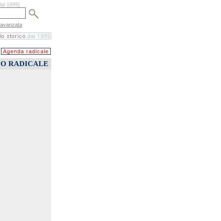
dal 1999]
 avanzata
Agenda radicale
CO RADICALE