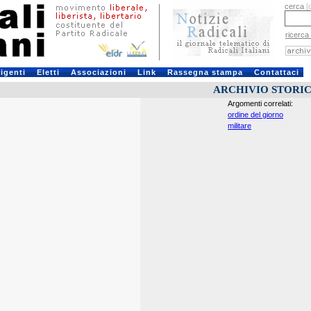
cerca
[
ricerca
rigenti
Eletti
Associazioni
Link
Rassegna stampa
Contattaci
ARCHIVIO STORI
Argomenti correlati:
ordine del giorno
militare