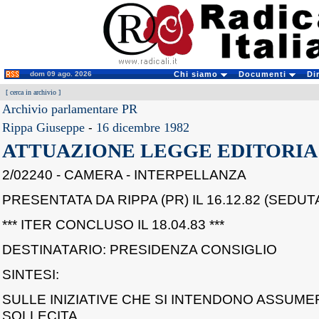
dom 09 ago. 2026
Chi siamo
Documenti
Di
[
cerca in archivio
]
Archivio parlamentare PR
Rippa Giuseppe
-
16 dicembre 1982
ATTUAZIONE LEGGE EDITORIA
2/02240 - CAMERA - INTERPELLANZA
PRESENTATA DA RIPPA (PR) IL 16.12.82 (SEDUTA
*** ITER CONCLUSO IL 18.04.83 ***
DESTINATARIO: PRESIDENZA CONSIGLIO
SINTESI:
SULLE INIZIATIVE CHE SI INTENDONO ASSUME
SOLLECITA