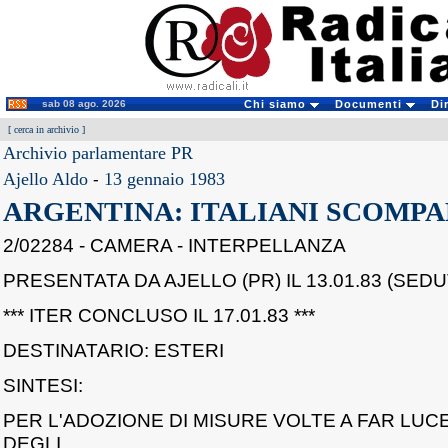
sab 08 ago. 2026
Chi siamo
Documenti
Di
[
cerca in archivio
]
Archivio parlamentare PR
Ajello Aldo
-
13 gennaio 1983
ARGENTINA: ITALIANI SCOMPA
2/02284 - CAMERA - INTERPELLANZA
PRESENTATA DA AJELLO (PR) IL 13.01.83 (SEDUT
*** ITER CONCLUSO IL 17.01.83 ***
DESTINATARIO: ESTERI
SINTESI:
PER L'ADOZIONE DI MISURE VOLTE A FAR LUC
DEGLI