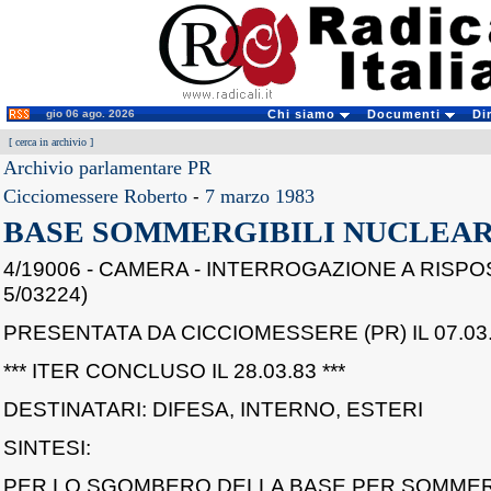
gio 06 ago. 2026
Chi siamo
Documenti
Di
[
cerca in archivio
]
Archivio parlamentare PR
Cicciomessere Roberto
-
7 marzo 1983
BASE SOMMERGIBILI NUCLEAR
4/19006 - CAMERA - INTERROGAZIONE A RISPO
5/03224)
PRESENTATA DA CICCIOMESSERE (PR) IL 07.03.
*** ITER CONCLUSO IL 28.03.83 ***
DESTINATARI: DIFESA, INTERNO, ESTERI
SINTESI:
PER LO SGOMBERO DELLA BASE PER SOMMERG