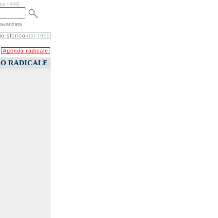
dal 1999]
 avanzata
Agenda radicale
CO RADICALE