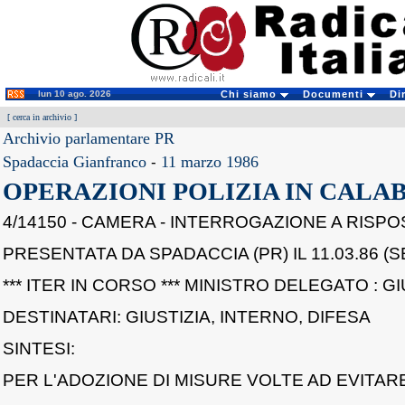
lun 10 ago. 2026
Chi siamo
Documenti
Di
[
cerca in archivio
]
Archivio parlamentare PR
Spadaccia Gianfranco
-
11 marzo 1986
OPERAZIONI POLIZIA IN CALA
4/14150 - CAMERA - INTERROGAZIONE A RISPO
PRESENTATA DA SPADACCIA (PR) IL 11.03.86 (S
*** ITER IN CORSO *** MINISTRO DELEGATO : GI
DESTINATARI: GIUSTIZIA, INTERNO, DIFESA
SINTESI:
PER L'ADOZIONE DI MISURE VOLTE AD EVITARE