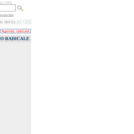
dal 1999]
 avanzata
Agenda radicale
CO RADICALE