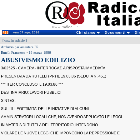
ven 07 ago. 2026
Chi siamo
Documenti
Di
[
cerca in archivio
]
Archivio parlamentare PR
Rutelli Francesco
-
19 marzo 1986
ABUSIVISMO EDILIZIO
3/02525 - CAMERA - INTERROGAZ. A RISPOSTA IMMEDIATA
PRESENTATA DA RUTELLI (PR) IL 19.03.86 (SEDUTA N. 461)
*** ITER CONCLUSO IL 19.03.86 ***
DESTINATARIO: LAVORI PUBBLICI
SINTESI:
SULL'ILLEGITTIMITA' DELLE INIZIATIVE DI ALCUNI
AMMINISTRATORI LOCALI CHE, NON AVENDO APPLICATO LE LEGGI
IN MATERIA DI TUTELA DEL TERRITORIO, INTENDONO
VIOLARE LE NUOVE LEGGI CHE IMPONGONO LA REPRESSIONE E