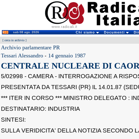
sab 08 ago. 2026
Chi siamo
Documenti
Di
[
cerca in archivio
]
Archivio parlamentare PR
Tessari Alessandro
-
14 gennaio 1987
CENTRALE NUCLEARE DI CAO
5/02998 - CAMERA - INTERROGAZIONE A RISPO
PRESENTATA DA TESSARI (PR) IL 14.01.87 (SEDU
*** ITER IN CORSO *** MINISTRO DELEGATO : I
DESTINATARIO: INDUSTRIA
SINTESI:
SULLA VERIDICITA' DELLA NOTIZIA SECONDO L