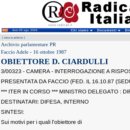
dom 09 ago. 2026
Chi siamo
Documenti
Di
[
cerca in archivio
]
Archivio parlamentare PR
Faccio Adele
-
16 ottobre 1987
OBIETTORE D. CIARDULLI
3/00323 - CAMERA - INTERROGAZIONE A RISP
PRESENTATA DA FACCIO (FED. IL 16.10.87 (SEDU
*** ITER IN CORSO *** MINISTRO DELEGATO : D
DESTINATARI: DIFESA, INTERNO
SINTESI:
Sui motivi per i quali l'obiettore di