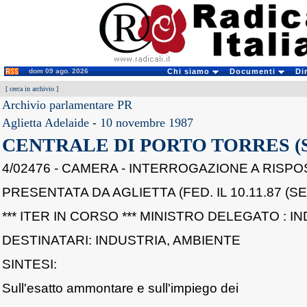
dom 09 ago. 2026
Chi siamo
Documenti
Di
[
cerca in archivio
]
Archivio parlamentare PR
Aglietta Adelaide
-
10 novembre 1987
CENTRALE DI PORTO TORRES (S
4/02476 - CAMERA - INTERROGAZIONE A RISPO
PRESENTATA DA AGLIETTA (FED. IL 10.11.87 (SE
*** ITER IN CORSO *** MINISTRO DELEGATO : I
DESTINATARI: INDUSTRIA, AMBIENTE
SINTESI:
Sull'esatto ammontare e sull'impiego dei