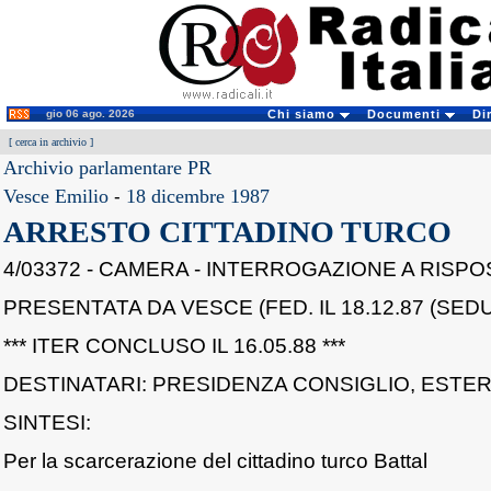
gio 06 ago. 2026
Chi siamo
Documenti
Di
[
cerca in archivio
]
Archivio parlamentare PR
Vesce Emilio
-
18 dicembre 1987
ARRESTO CITTADINO TURCO
4/03372 - CAMERA - INTERROGAZIONE A RISPO
PRESENTATA DA VESCE (FED. IL 18.12.87 (SEDU
*** ITER CONCLUSO IL 16.05.88 ***
DESTINATARI: PRESIDENZA CONSIGLIO, ESTERI
SINTESI:
Per la scarcerazione del cittadino turco Battal