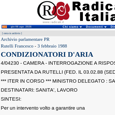
gio 06 ago. 2026
Chi siamo
Documenti
Di
[
cerca in archivio
]
Archivio parlamentare PR
Rutelli Francesco
-
3 febbraio 1988
CONDIZIONATORI D'ARIA
4/04230 - CAMERA - INTERROGAZIONE A RISPO
PRESENTATA DA RUTELLI (FED. IL 03.02.88 (SED
*** ITER IN CORSO *** MINISTRO DELEGATO : SA
DESTINATARI: SANITA', LAVORO
SINTESI:
Per un intervento volto a garantire una