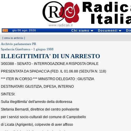
gio 06 ago. 2026
Chi siamo
Documenti
Di
[
cerca in archivio
]
Archivio parlamentare PR
Spadaccia Gianfranco
-
1 giugno 1988
ILLEGITTIMITA' DI UN ARRESTO
3/00388 - SENATO - INTERROGAZIONE A RISPOSTA ORALE
PRESENTATA DA SPADACCIA (FED. IL 01.06.88 (SEDUTA N. 118)
*** ITER IN CORSO *** MINISTRO DELEGATO : GIUSTIZIA
DESTINATARI: GIUSTIZIA, DIFESA, INTERNO
SINTESI:
Sulla illegittimita' dell'arresto della dottoressa
Stefania Bernardi, direttrice del centro polivalente
per i servizi socio-culturali del comune di Campobello
di Licata (Agrigento), colpevole di aver affisso