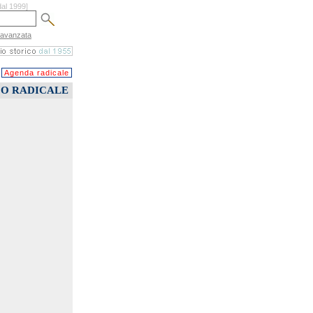
dal 1999]
 avanzata
Agenda radicale
CO RADICALE