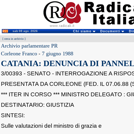
sab 08 ago. 2026
Chi siamo
Documenti
Di
[
cerca in archivio
]
Archivio parlamentare PR
Corleone Franco
-
7 giugno 1988
CATANIA: DENUNCIA DI PANNE
3/00393 - SENATO - INTERROGAZIONE A RISP
PRESENTATA DA CORLEONE (FED. IL 07.06.88 (
*** ITER IN CORSO *** MINISTRO DELEGATO : GI
DESTINATARIO: GIUSTIZIA
SINTESI:
Sulle valutazioni del ministro di grazia e