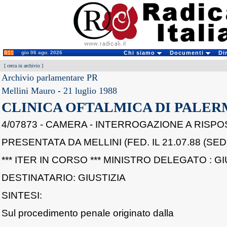
gio 06 ago. 2026
Chi siamo
Documenti
Di
[
cerca in archivio
]
Archivio parlamentare PR
Mellini Mauro
-
21 luglio 1988
CLINICA OFTALMICA DI PALE
4/07873 - CAMERA - INTERROGAZIONE A RISPO
PRESENTATA DA MELLINI (FED. IL 21.07.88 (SED
*** ITER IN CORSO *** MINISTRO DELEGATO : GI
DESTINATARIO: GIUSTIZIA
SINTESI:
Sul procedimento penale originato dalla