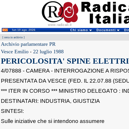
lun 10 ago. 2026
Chi siamo
Documenti
Di
[
cerca in archivio
]
Archivio parlamentare PR
Vesce Emilio
-
22 luglio 1988
PERICOLOSITA' SPINE ELETTR
4/07888 - CAMERA - INTERROGAZIONE A RISPO
PRESENTATA DA VESCE (FED. IL 22.07.88 (SEDU
*** ITER IN CORSO *** MINISTRO DELEGATO : I
DESTINATARI: INDUSTRIA, GIUSTIZIA
SINTESI:
Sulle iniziative che si intendono assumere