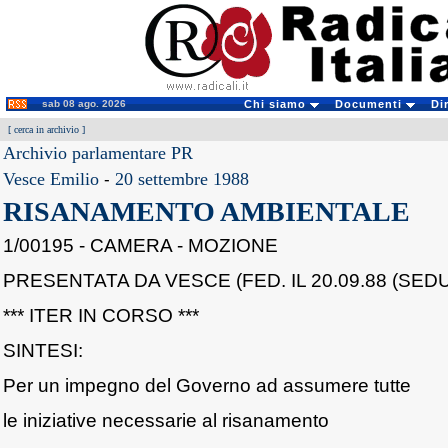
sab 08 ago. 2026
Chi siamo
Documenti
Di
[
cerca in archivio
]
Archivio parlamentare PR
Vesce Emilio
-
20 settembre 1988
RISANAMENTO AMBIENTALE
1/00195 - CAMERA - MOZIONE
PRESENTATA DA VESCE (FED. IL 20.09.88 (SEDU
*** ITER IN CORSO ***
SINTESI:
Per un impegno del Governo ad assumere tutte
le iniziative necessarie al risanamento