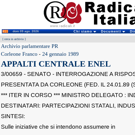
dom 09 ago. 2026
Chi siamo
Documenti
Di
[
cerca in archivio
]
Archivio parlamentare PR
Corleone Franco
-
24 gennaio 1989
APPALTI CENTRALE ENEL
3/00659 - SENATO - INTERROGAZIONE A RISP
PRESENTATA DA CORLEONE (FED. IL 24.01.89 (
*** ITER IN CORSO *** MINISTRO DELEGATO : I
DESTINATARI: PARTECIPAZIONI STATALI, INDU
SINTESI:
Sulle iniziative che si intendono assumere in