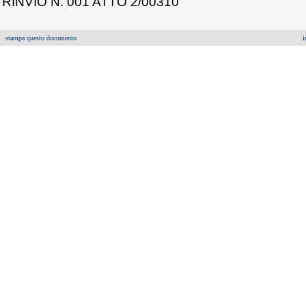
RINVIO N. 001 ATTO 2/00310
stampa questo documento
i