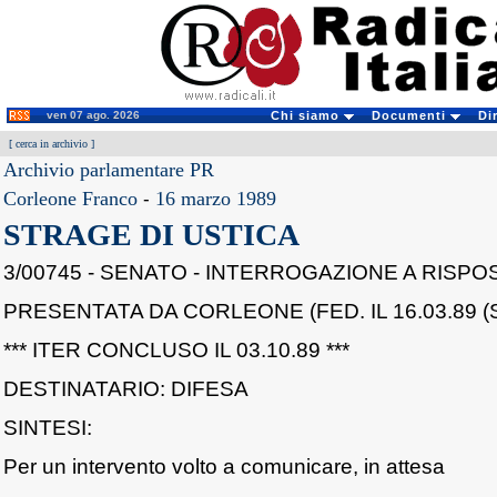
ven 07 ago. 2026
Chi siamo
Documenti
Di
[
cerca in archivio
]
Archivio parlamentare PR
Corleone Franco
-
16 marzo 1989
STRAGE DI USTICA
3/00745 - SENATO - INTERROGAZIONE A RISP
PRESENTATA DA CORLEONE (FED. IL 16.03.89 (
*** ITER CONCLUSO IL 03.10.89 ***
DESTINATARIO: DIFESA
SINTESI:
Per un intervento volto a comunicare, in attesa