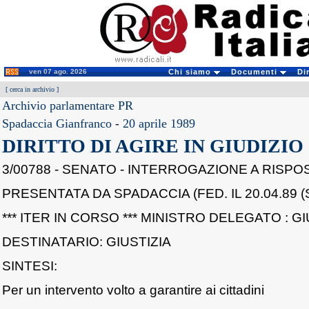
ven 07 ago. 2026
Chi siamo
Documenti
Di
[
cerca in archivio
]
Archivio parlamentare PR
Spadaccia Gianfranco
-
20 aprile 1989
DIRITTO DI AGIRE IN GIUDIZIO
3/00788 - SENATO - INTERROGAZIONE A RISP
PRESENTATA DA SPADACCIA (FED. IL 20.04.89 (
*** ITER IN CORSO *** MINISTRO DELEGATO : GI
DESTINATARIO: GIUSTIZIA
SINTESI:
Per un intervento volto a garantire ai cittadini